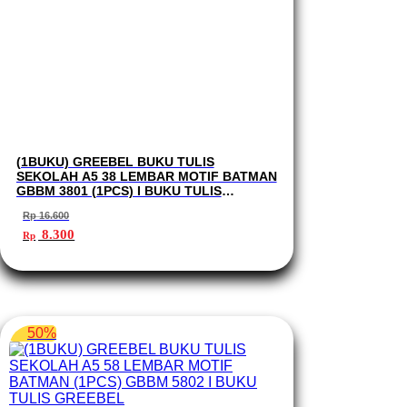
(1BUKU) GREEBEL BUKU TULIS
SEKOLAH A5 38 LEMBAR MOTIF BATMAN
GBBM 3801 (1PCS) I BUKU TULIS
GREEBEL
Rp
16.600
Harga
Harga
8.300
Rp
aslinya
saat
adalah:
ini
Rp 16.600.
adalah:
Rp 8.300.
50%