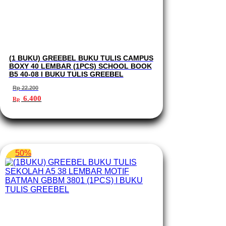
(1 BUKU) GREEBEL BUKU TULIS CAMPUS
BOXY 40 LEMBAR (1PCS) SCHOOL BOOK
B5 40-08 I BUKU TULIS GREEBEL
Rp
22.200
Harga
Harga
6.400
Rp
aslinya
saat
adalah:
ini
Rp 22.200.
adalah:
Rp 6.400.
50%