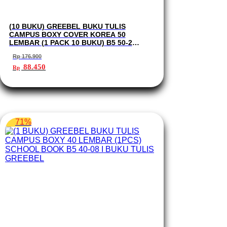
(10 BUKU) GREEBEL BUKU TULIS
CAMPUS BOXY COVER KOREA 50
LEMBAR (1 PACK 10 BUKU) B5 50-2
SCHOOL BOOK I BUKU TULIS GREEBEL
Rp
176.900
Harga
Harga
88.450
Rp
aslinya
saat
adalah:
ini
Rp 176.900.
adalah:
Rp 88.450.
71%