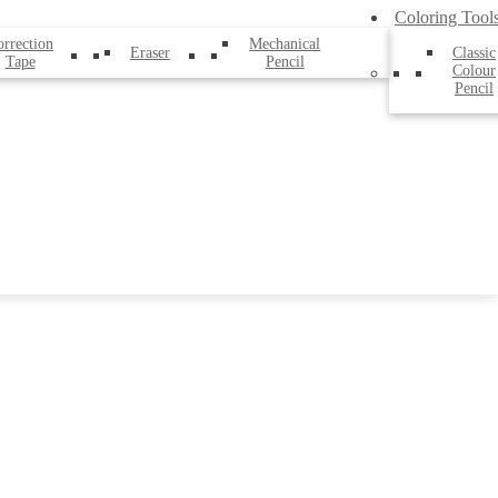
Coloring Tool
rrection
Mechanical
Eraser
Classic
Tape
Pencil
Colour
Pencil