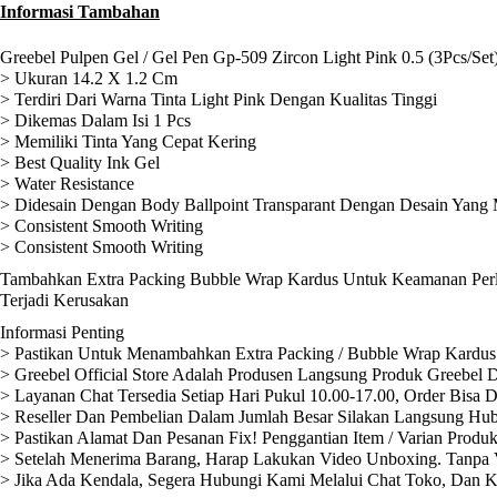
Informasi Tambahan
Greebel Pulpen Gel / Gel Pen Gp-509 Zircon Light Pink 0.5 (3Pcs/Set
> Ukuran 14.2 X 1.2 Cm
> Terdiri Dari Warna Tinta Light Pink Dengan Kualitas Tinggi
> Dikemas Dalam Isi 1 Pcs
> Memiliki Tinta Yang Cepat Kering
> Best Quality Ink Gel
> Water Resistance
> Didesain Dengan Body Ballpoint Transparant Dengan Desain Yang
> Consistent Smooth Writing
> Consistent Smooth Writing
Tambahkan Extra Packing Bubble Wrap Kardus Untuk Keamanan Perli
Terjadi Kerusakan
Informasi Penting
> Pastikan Untuk Menambahkan Extra Packing / Bubble Wrap Kardus 
> Greebel Official Store Adalah Produsen Langsung Produk Greebel D
> Layanan Chat Tersedia Setiap Hari Pukul 10.00-17.00, Order Bisa 
> Reseller Dan Pembelian Dalam Jumlah Besar Silakan Langsung Hub
> Pastikan Alamat Dan Pesanan Fix! Penggantian Item / Varian Produ
> Setelah Menerima Barang, Harap Lakukan Video Unboxing. Tanpa V
> Jika Ada Kendala, Segera Hubungi Kami Melalui Chat Toko, Dan 