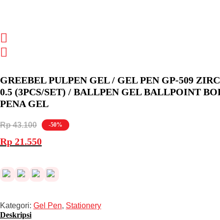
GREEBEL PULPEN GEL / GEL PEN GP-509 ZIR
0.5 (3PCS/SET) / BALLPEN GEL BALLPOINT B
PENA GEL
Rp
43.100
-50%
Harga
Harga
Rp
21.550
aslinya
saat
adalah:
ini
Rp 43.100.
adalah:
Rp 21.550.
Kategori:
Gel Pen
,
Stationery
Deskripsi