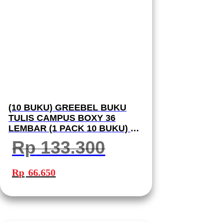
(10 BUKU) GREEBEL BUKU
TULIS CAMPUS BOXY 36
LEMBAR (1 PACK 10 BUKU) B5
36-11 SCHOOL BOOK I BUKU
Rp
133.300
TULIS GREEBEL
Harga
Harga
aslinya
saat
Rp
66.650
adalah:
ini
Rp 133.300.
adalah:
Rp 66.650.