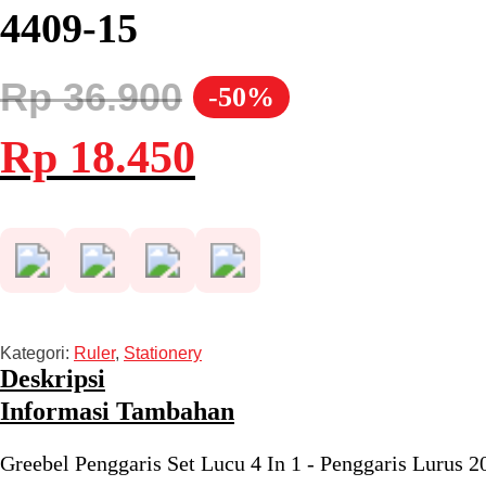
4409-15
Rp
36.900
-50%
Harga
Harga
Rp
18.450
aslinya
saat
adalah:
ini
Rp 36.900.
adalah:
Rp 18.450.
Kategori:
Ruler
,
Stationery
Deskripsi
Informasi Tambahan
Greebel Penggaris Set Lucu 4 In 1 - Penggaris Lurus 2