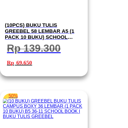
(10PCS) BUKU TULIS
GREEBEL 58 LEMBAR A5 (1
PACK 10 BUKU) SCHOOL
BOOK I BUKU TULIS GREEBEL
Rp
139.300
Harga
Harga
aslinya
saat
Rp
69.650
adalah:
ini
Rp 139.300.
adalah:
Rp 69.650.
50%