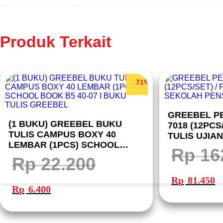
Produk Terkait
71%
GREEBEL PE
(1 BUKU) GREEBEL BUKU
7018 (12PCS
TULIS CAMPUS BOXY 40
TULIS UJIA
LEMBAR (1PCS) SCHOOL
PENSIL GA
Rp
16
BOOK B5 40-07 I BUKU TULIS
Rp
22.200
GREEBEL
Harga
Ha
aslinya
sa
Harga
Harga
Rp
81.450
adalah:
ini
aslinya
saat
Rp 162.900.
ad
Rp
6.400
adalah:
ini
Rp
Rp 22.200.
adalah:
Rp 6.400.