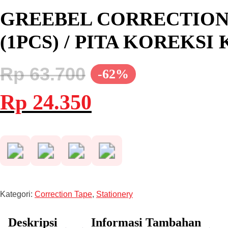
GREEBEL CORRECTION 
(1PCS) / PITA KOREKS
Rp
63.700
-62%
Harga
Harga
Rp
24.350
aslinya
saat
adalah:
ini
Rp 63.700.
adalah:
Rp 24.350.
Kategori:
Correction Tape
,
Stationery
Deskripsi
Informasi Tambahan