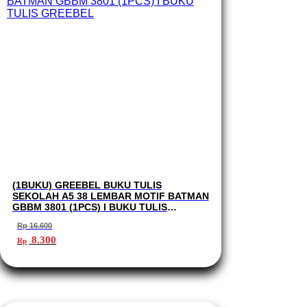
(1BUKU) GREEBEL BUKU TULIS
SEKOLAH A5 38 LEMBAR MOTIF BATMAN
GBBM 3801 (1PCS) I BUKU TULIS
GREEBEL
Rp
16.600
Harga
Harga
8.300
Rp
aslinya
saat
adalah:
ini
Rp 16.600.
adalah:
Rp 8.300.