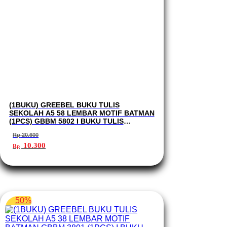
(1BUKU) GREEBEL BUKU TULIS
SEKOLAH A5 58 LEMBAR MOTIF BATMAN
(1PCS) GBBM 5802 I BUKU TULIS
GREEBEL
Rp
20.600
Harga
Harga
10.300
Rp
aslinya
saat
adalah:
ini
Rp 20.600.
adalah:
Rp 10.300.
50%