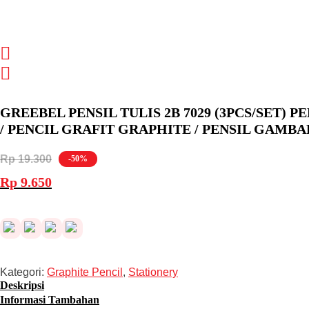
GREEBEL PENSIL TULIS 2B 7029 (3PCS/SET) P
/ PENCIL GRAFIT GRAPHITE / PENSIL GAMBA
Rp
19.300
-50%
Harga
Harga
Rp
9.650
aslinya
saat
adalah:
ini
Rp 19.300.
adalah:
Rp 9.650.
Kategori:
Graphite Pencil
,
Stationery
Deskripsi
Informasi Tambahan