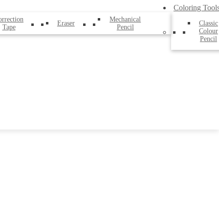
Coloring Tool
rrection
Mechanical
Eraser
Classic
Tape
Pencil
Colour
Pencil