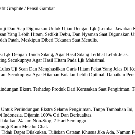
afit Graphite / Pensil Gambar
eruji Dan Siap Digunakan Untuk Ujian Dengan Ljk (Lembar Jawaban 
an Yang Lebih Hitam, Sedikit Debu, Dan Nyaman Saat Digunakan Un
dah Patah, Meskipun Diberi Tekanan Saat Menulis.
jk Dengan Tanda Silang, Agar Hasil Silang Terlihat Lebih Jelas.
ing Secukupnya Agar Hasil Hitam Pada Ljk Maksimal.
Lulus Uji Scan Dan Menghasilkan Garis Hitam Pekat Yang Jelas Di Ke
Raut Secukupnya Agar Hitaman Bulatan Lebih Optimal. Dapatkan Pen
ndungan Ekstra Terhadap Produk Dari Kerusakan Saat Pengiriman. T
Untuk Perlindungan Ekstra Selama Pengiriman. Tanpa Tambahan Ini,
i Indonesia. Dijamin 100% Ori Dan Berkualitas.
Dilakukan 24 Jam Non-Stop, 7 Hari Seminggu.
ungi Kami Melalui Chat.
k Tidak Dapat Dilakukan. Tuliskan Catatan Khusus Jika Ada, Namun P