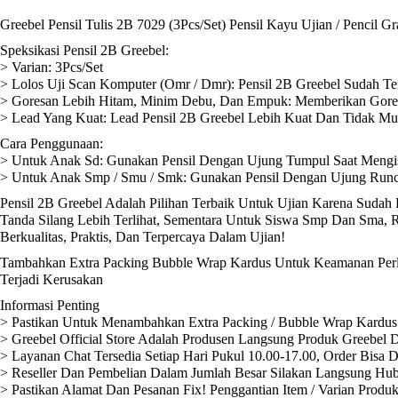
Greebel Pensil Tulis 2B 7029 (3Pcs/Set) Pensil Kayu Ujian / Pencil Gr
Speksikasi Pensil 2B Greebel:
> Varian: 3Pcs/Set
> Lolos Uji Scan Komputer (Omr / Dmr): Pensil 2B Greebel Sudah T
> Goresan Lebih Hitam, Minim Debu, Dan Empuk: Memberikan Gores
> Lead Yang Kuat: Lead Pensil 2B Greebel Lebih Kuat Dan Tidak Mu
Cara Penggunaan:
> Untuk Anak Sd: Gunakan Pensil Dengan Ujung Tumpul Saat Mengisi L
> Untuk Anak Smp / Smu / Smk: Gunakan Pensil Dengan Ujung Runc
Pensil 2B Greebel Adalah Pilihan Terbaik Untuk Ujian Karena Sudah 
Tanda Silang Lebih Terlihat, Sementara Untuk Siswa Smp Dan Sma, 
Berkualitas, Praktis, Dan Terpercaya Dalam Ujian!
Tambahkan Extra Packing Bubble Wrap Kardus Untuk Keamanan Perli
Terjadi Kerusakan
Informasi Penting
> Pastikan Untuk Menambahkan Extra Packing / Bubble Wrap Kardus 
> Greebel Official Store Adalah Produsen Langsung Produk Greebel D
> Layanan Chat Tersedia Setiap Hari Pukul 10.00-17.00, Order Bisa 
> Reseller Dan Pembelian Dalam Jumlah Besar Silakan Langsung Hub
> Pastikan Alamat Dan Pesanan Fix! Penggantian Item / Varian Produ