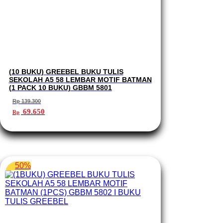
(10 BUKU) GREEBEL BUKU TULIS
SEKOLAH A5 58 LEMBAR MOTIF BATMAN
(1 PACK 10 BUKU) GBBM 5801
Rp
139.300
Harga
Harga
69.650
Rp
aslinya
saat
adalah:
ini
Rp 139.300.
adalah:
Rp 69.650.
50%