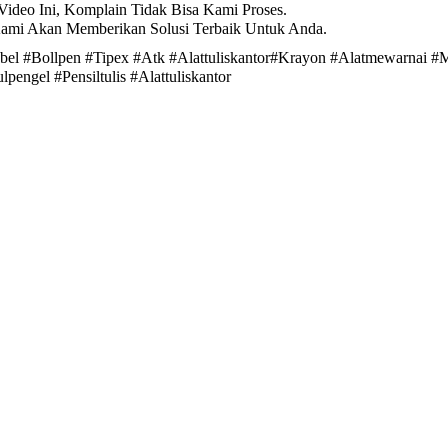
ideo Ini, Komplain Tidak Bisa Kami Proses.
Kami Akan Memberikan Solusi Terbaik Untuk Anda.
bel #Bollpen #Tipex #Atk #Alattuliskantor#Krayon #Alatmewarnai #M
pengel #Pensiltulis #Alattuliskantor