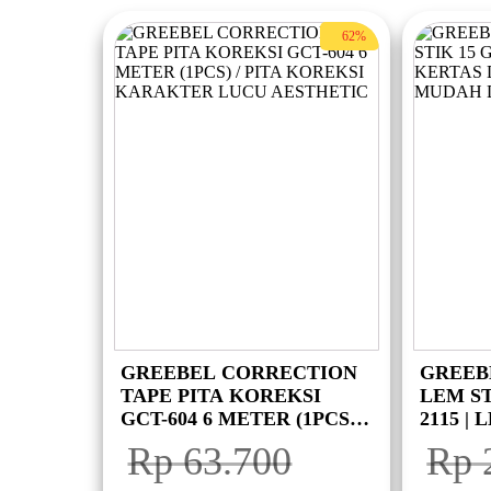
62%
GREEBEL CORRECTION
GREEB
TAPE PITA KOREKSI
LEM ST
GCT-604 6 METER (1PCS) /
2115 |
PITA KOREKSI
REKAT
Rp
63.700
Rp
KARAKTER LUCU
DIGUN
AESTHETIC
Harga
Harga
Harga