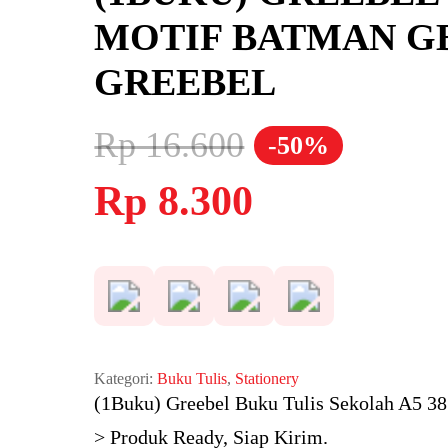
MOTIF BATMAN GBB
GREEBEL
Rp
16.600
-50%
Harga
Harga
Rp
8.300
aslinya
saat
adalah:
ini
Rp 16.600.
adalah:
Rp 8.300.
Kategori:
Buku Tulis
,
Stationery
(1Buku) Greebel Buku Tulis Sekolah A5 3
> Produk Ready, Siap Kirim.