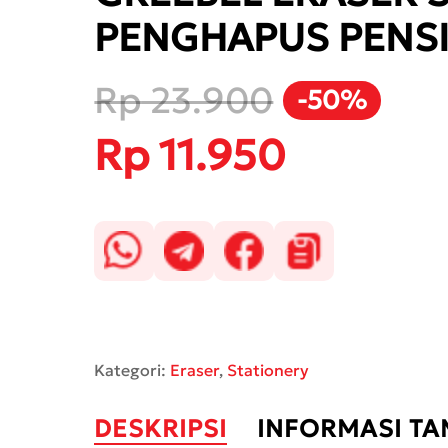
PENGHAPUS PENSI
Rp
23.900
-50%
Harga
Rp
11.950
Harga
aslinya
saat
adalah:
ini
Rp 23.900.
adalah:
Rp 11.950.
Kategori:
Eraser
,
Stationery
DESKRIPSI
INFORMASI T