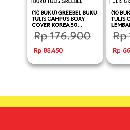
(10 BUKU) GREEBEL BUKU
(10 BU
TULIS CAMPUS BOXY
TULIS 
COVER KOREA 50
LEMBAR
LEMBAR (1 PACK 10 BUKU)
B5 36-
Rp
176.900
Rp
B5 50-2 SCHOOL BOOK I
BUKU T
BUKU TULIS GREEBEL
Harga
Harga
aslinya
aslinya
Rp
88.450
Rp
66
adalah:
adalah:
Rp 176.900.
Rp 133.
Harga
Harga
saat
saat
ini
ini
adalah:
adalah:
Rp 88.450.
Rp 66.6