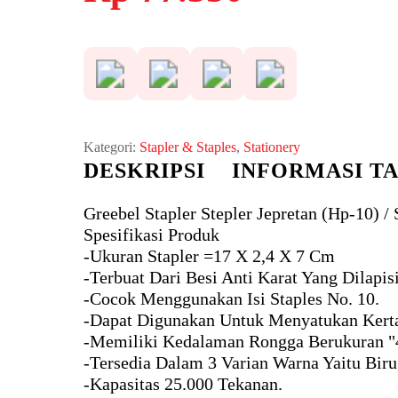
adalah:
ini
Rp 154.700.
adalah:
Rp 77.350.
Kategori:
Stapler & Staples
,
Stationery
DESKRIPSI
INFORMASI T
Greebel Stapler Stepler Jepretan (Hp-10) / 
Spesifikasi Produk
-Ukuran Stapler =17 X 2,4 X 7 Cm
-Terbuat Dari Besi Anti Karat Yang Dilapi
-Cocok Menggunakan Isi Staples No. 10.
-Dapat Digunakan Untuk Menyatukan Kert
-Memiliki Kedalaman Rongga Berukuran
-Tersedia Dalam 3 Varian Warna Yaitu Bi
-Kapasitas 25.000 Tekanan.