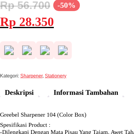
Rp
56.700
-50%
Harga
Harga
Rp
28.350
aslinya
saat
adalah:
ini
Rp 56.700.
adalah:
Rp 28.350.
Kategori:
Sharpener
,
Stationery
Deskripsi
Informasi Tambahan
Greebel Sharpener 104 (Color Box)
Spesifikasi Product :
-Dilengkapi Dengan Mata Pisau Yang Tajam, Awet Ta