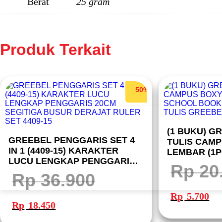
Berat
25 gram
Produk Terkait
50%
(1 BUKU) G
GREEBEL PENGGARIS SET 4
TULIS CAMP
IN 1 (4409-15) KARAKTER
LEMBAR (1
LUCU LENGKAP PENGGARIS
BOOK B5 36-
Rp
20
20CM SEGITIGA BUSUR
GREEBEL
Rp
36.900
DERAJAT RULER SET 4409-15
Harga
Har
aslinya
saa
Harga
Harga
Rp
5.700
adalah:
ini
aslinya
saat
Rp 20.000.
ada
Rp
18.450
adalah:
ini
Rp 
Rp 36.900.
adalah:
Rp 18.450.