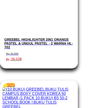
GREEBEL HIGHLIGHTER 2IN1 ORANGE
PASTEL & UNGUL PASTEL - 2 WARNA HL-
702
Rp
32.300
Harga
Harga
16.150
Rp
aslinya
saat
adalah:
ini
Rp 32.300.
adalah:
Rp 16.150.
50%