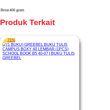
Berat
400 gram
Produk Terkait
71%