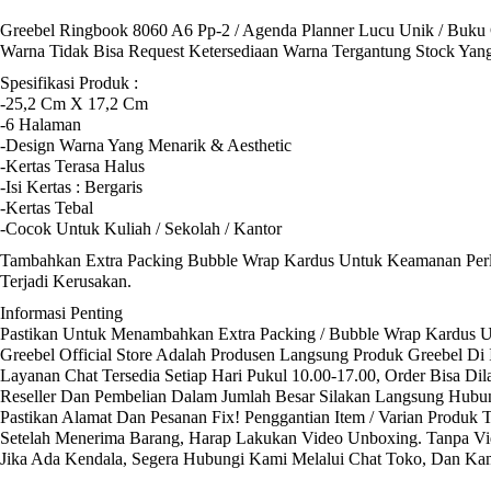
Greebel Ringbook 8060 A6 Pp-2 / Agenda Planner Lucu Unik / Buku C
Warna Tidak Bisa Request Ketersediaan Warna Tergantung Stock Yang
Spesifikasi Produk :
-25,2 Cm X 17,2 Cm
-6 Halaman
-Design Warna Yang Menarik & Aesthetic
-Kertas Terasa Halus
-Isi Kertas : Bergaris
-Kertas Tebal
-Cocok Untuk Kuliah / Sekolah / Kantor
Tambahkan Extra Packing Bubble Wrap Kardus Untuk Keamanan Perli
Terjadi Kerusakan.
Informasi Penting
Pastikan Untuk Menambahkan Extra Packing / Bubble Wrap Kardus Un
Greebel Official Store Adalah Produsen Langsung Produk Greebel Di 
Layanan Chat Tersedia Setiap Hari Pukul 10.00-17.00, Order Bisa Di
Reseller Dan Pembelian Dalam Jumlah Besar Silakan Langsung Hubun
Pastikan Alamat Dan Pesanan Fix! Penggantian Item / Varian Produk 
Setelah Menerima Barang, Harap Lakukan Video Unboxing. Tanpa Vid
Jika Ada Kendala, Segera Hubungi Kami Melalui Chat Toko, Dan Ka