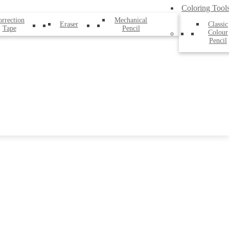
Coloring Tool
rrection
Mechanical
Eraser
Classic
Tape
Pencil
Colour
Pencil