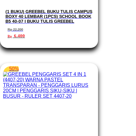
(1 BUKU) GREEBEL BUKU TULIS CAMPUS
BOXY 40 LEMBAR (1PCS) SCHOOL BOOK
B5 40-07 I BUKU TULIS GREEBEL
Rp
22.200
Harga
Harga
6.400
Rp
aslinya
saat
adalah:
ini
Rp 22.200.
adalah:
Rp 6.400.
50%