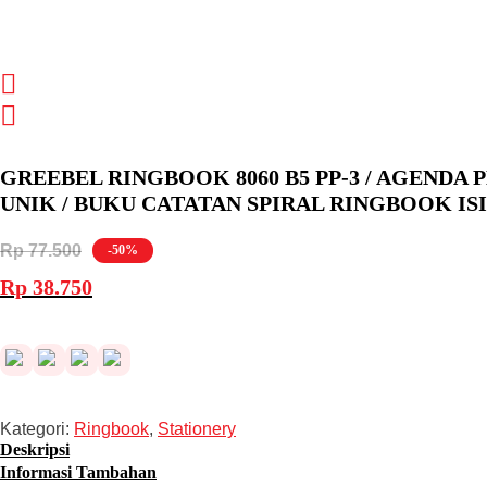
GREEBEL RINGBOOK 8060 B5 PP-3 / AGENDA
UNIK / BUKU CATATAN SPIRAL RINGBOOK IS
Rp
77.500
-50%
Harga
Harga
Rp
38.750
aslinya
saat
adalah:
ini
Rp 77.500.
adalah:
Rp 38.750.
Kategori:
Ringbook
,
Stationery
Deskripsi
Informasi Tambahan