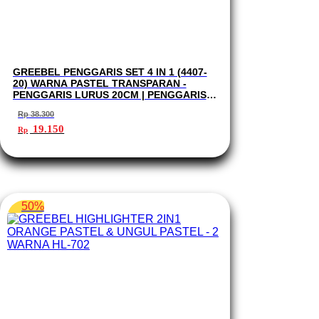
GREEBEL PENGGARIS SET 4 IN 1 (4407-
20) WARNA PASTEL TRANSPARAN -
PENGGARIS LURUS 20CM | PENGGARIS
SIKU-SIKU | BUSUR - RULER SET 4407-20
Rp
38.300
Harga
Harga
19.150
Rp
aslinya
saat
adalah:
ini
Rp 38.300.
adalah:
Rp 19.150.
50%