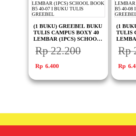
(1 BUKU) GREEBEL BUKU
(1 BU
TULIS CAMPUS BOXY 40
TULIS
LEMBAR (1PCS) SCHOOL
LEMBA
BOOK B5 40-07 I BUKU
BOOK B
Rp
22.200
Rp
TULIS GREEBEL
TULIS
Harga
Harga
Harga
aslinya
saat
aslinya
Rp
6.400
Rp
6.4
adalah:
ini
adalah:
Rp 22.200.
adalah:
Rp 22.20
Rp 6.400.