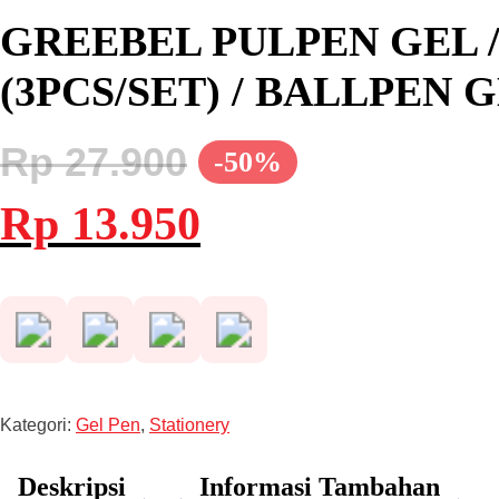
GREEBEL PULPEN GEL / 
(3PCS/SET) / BALLPEN
Rp
27.900
-50%
Harga
Harga
Rp
13.950
aslinya
saat
adalah:
ini
Rp 27.900.
adalah:
Rp 13.950.
Kategori:
Gel Pen
,
Stationery
Deskripsi
Informasi Tambahan