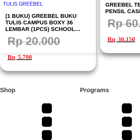
GREEBEL TE
PENSIL CASE
(1 BUKU) GREEBEL BUKU
Rp
60
TULIS CAMPUS BOXY 36
LEMBAR (1PCS) SCHOOL
Harga
Ha
BOOK B5 36-12 I BUKU TULIS
aslinya
sa
Rp
20.000
Rp
30.150
adalah:
ini
GREEBEL
Rp 60.300.
ad
Rp
Harga
Harga
aslinya
saat
Rp
5.700
adalah:
ini
Rp 20.000.
adalah:
Rp 5.700.
Shop
Programs