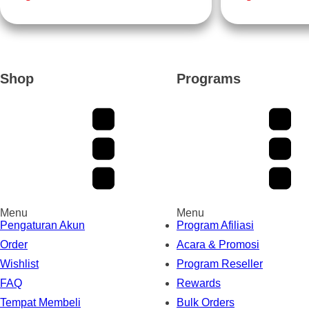
Rp 20.000.
adalah:
Rp 139.300.
ad
Rp 5.700.
Rp
Shop
Programs
Menu
Menu
Pengaturan Akun
Program Afiliasi
Order
Acara & Promosi
Wishlist
Program Reseller
FAQ
Rewards
Tempat Membeli
Bulk Orders