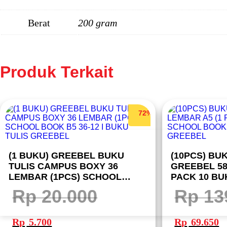
Berat
200 gram
Produk Terkait
72%
(1 BUKU) GREEBEL BUKU
(10PCS) BU
TULIS CAMPUS BOXY 36
GREEBEL 58
LEMBAR (1PCS) SCHOOL
PACK 10 BU
BOOK B5 36-12 I BUKU TULIS
BOOK I BUK
Rp
20.000
Rp
13
GREEBEL
Harga
Harga
Harga
Ha
aslinya
saat
aslinya
sa
Rp
5.700
Rp
69.650
adalah:
ini
adalah:
ini