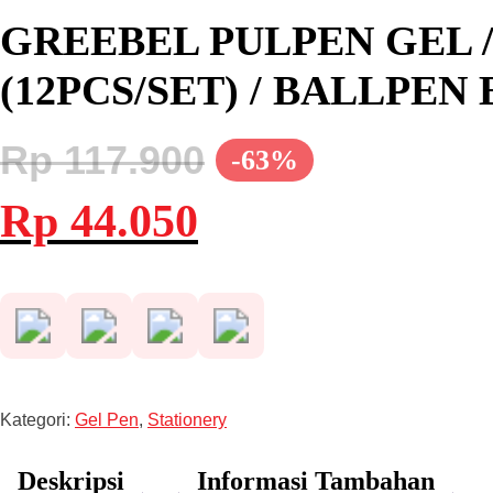
GREEBEL PULPEN GEL /
(12PCS/SET) / BALLPE
Rp
117.900
-63%
Harga
Harga
Rp
44.050
aslinya
saat
adalah:
ini
Rp 117.900.
adalah:
Rp 44.050.
Kategori:
Gel Pen
,
Stationery
Deskripsi
Informasi Tambahan