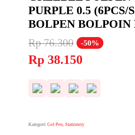
PURPLE 0.5 (6PCS
BOLPEN BOLPOIN 
Rp
76.300
-50%
Harga
Harga
Rp
38.150
aslinya
saat
adalah:
ini
Rp 76.300.
adalah:
Rp 38.150.
Kategori:
Gel Pen
,
Stationery