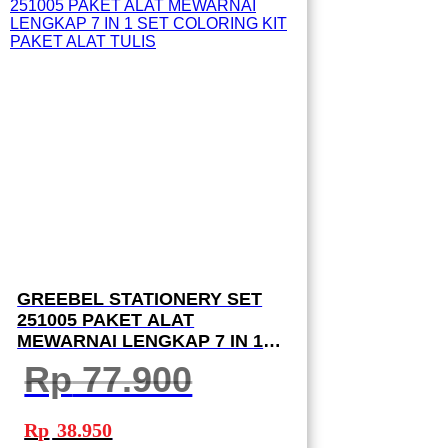
GREEBEL STATIONERY SET
251005 PAKET ALAT
MEWARNAI LENGKAP 7 IN 1
SET COLORING KIT PAKET
Rp
77.900
ALAT TULIS
Harga
Harga
aslinya
saat
Rp
38.950
adalah:
ini