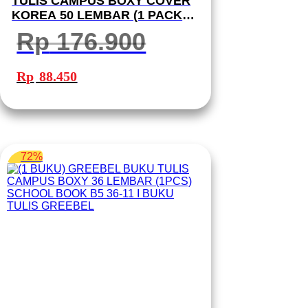
TULIS CAMPUS BOXY COVER
KOREA 50 LEMBAR (1 PACK
10 BUKU) B5 50-2 SCHOOL
Rp
176.900
BOOK I BUKU TULIS GREEBEL
Harga
Harga
aslinya
saat
Rp
88.450
adalah:
ini
Rp 176.900.
adalah:
Rp 88.450.
72%