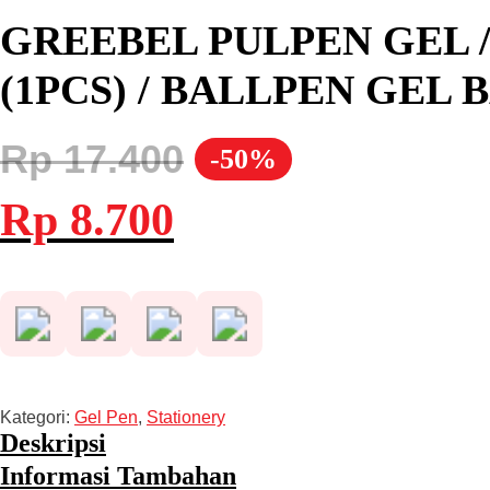
GREEBEL PULPEN GEL /
(1PCS) / BALLPEN GEL
Rp
17.400
-50%
Harga
Harga
Rp
8.700
aslinya
saat
adalah:
ini
Rp 17.400.
adalah:
Rp 8.700.
Kategori:
Gel Pen
,
Stationery
Deskripsi
Informasi Tambahan