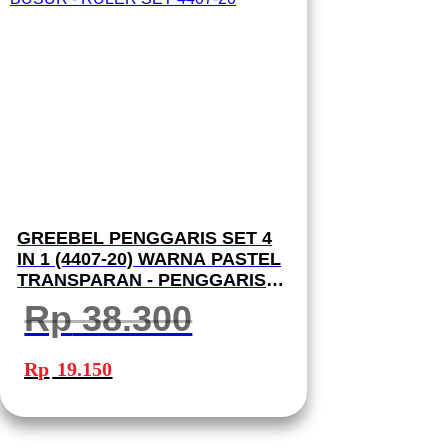
GREEBEL PENGGARIS SET 4
IN 1 (4407-20) WARNA PASTEL
TRANSPARAN - PENGGARIS
LURUS 20CM | PENGGARIS
Rp
38.300
SIKU-SIKU | BUSUR - RULER
SET 4407-20
Harga
Harga
aslinya
saat
Rp
19.150
adalah:
ini
Rp 38.300.
adalah:
Rp 19.150.