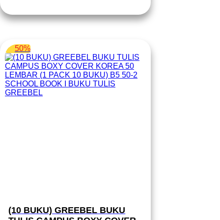
Rp 77.900.
adalah:
Rp 38.950.
50%
(10 BUKU) GREEBEL BUKU