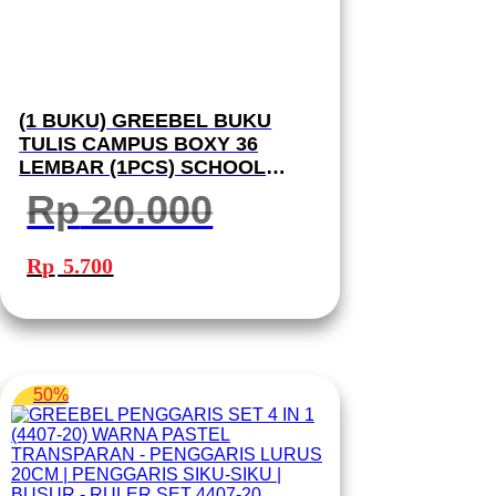
(1 BUKU) GREEBEL BUKU
TULIS CAMPUS BOXY 36
LEMBAR (1PCS) SCHOOL
BOOK B5 36-11 I BUKU TULIS
Rp
20.000
GREEBEL
Harga
Harga
aslinya
saat
Rp
5.700
adalah:
ini
Rp 20.000.
adalah:
Rp 5.700.
50%