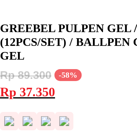
GREEBEL PULPEN GEL /
(12PCS/SET) / BALLPE
GEL
Rp
89.300
-58%
Harga
Harga
Rp
37.350
aslinya
saat
adalah:
ini
Rp 89.300.
adalah:
Rp 37.350.