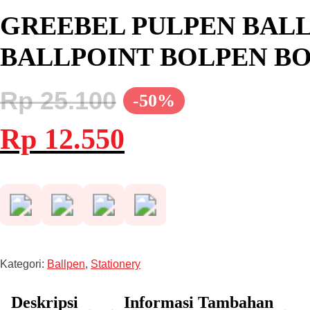
GREEBEL PULPEN BALLPE
BALLPOINT BOLPEN BO
Rp
25.100
-50%
Harga
Harga
Rp
12.550
aslinya
saat
adalah:
ini
Rp 25.100.
adalah:
Rp 12.550.
Kategori:
Ballpen
,
Stationery
Deskripsi
Informasi Tambahan