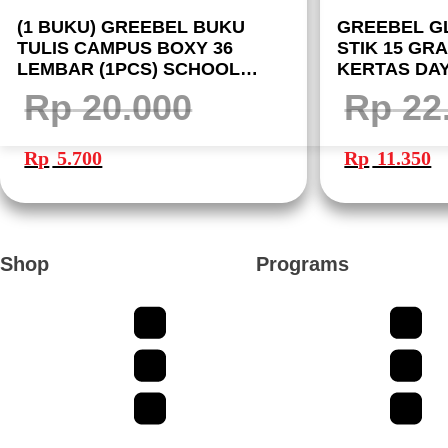
(1 BUKU) GREEBEL BUKU
GREEBEL G
TULIS CAMPUS BOXY 36
STIK 15 GRA
LEMBAR (1PCS) SCHOOL
KERTAS DA
BOOK B5 36-11 I BUKU TULIS
MUDAH DIG
Rp
20.000
Rp
22
GREEBEL
Harga
Harga
Harga
Ha
aslinya
saat
aslinya
sa
Rp
5.700
Rp
11.350
adalah:
ini
adalah:
ini
Rp 20.000.
adalah:
Rp 22.700.
ad
Rp 5.700.
Rp
Shop
Programs