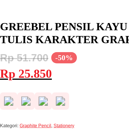
GREEBEL PENSIL KAYU 2
TULIS KARAKTER GRAP
Rp
51.700
-50%
Harga
Harga
Rp
25.850
aslinya
saat
adalah:
ini
Rp 51.700.
adalah:
Rp 25.850.
Kategori:
Graphite Pencil
,
Stationery