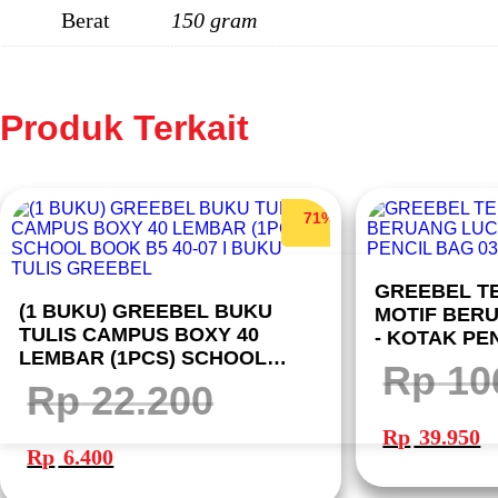
Berat
150 gram
Produk Terkait
71%
GREEBEL T
(1 BUKU) GREEBEL BUKU
MOTIF BERU
TULIS CAMPUS BOXY 40
- KOTAK PEN
LEMBAR (1PCS) SCHOOL
Rp
10
BOOK B5 40-07 I BUKU TULIS
Rp
22.200
GREEBEL
Harga
Ha
aslinya
sa
Harga
Harga
Rp
39.950
adalah:
ini
aslinya
saat
Rp 106.500.
ad
Rp
6.400
adalah:
ini
Rp
Rp 22.200.
adalah:
Rp 6.400.