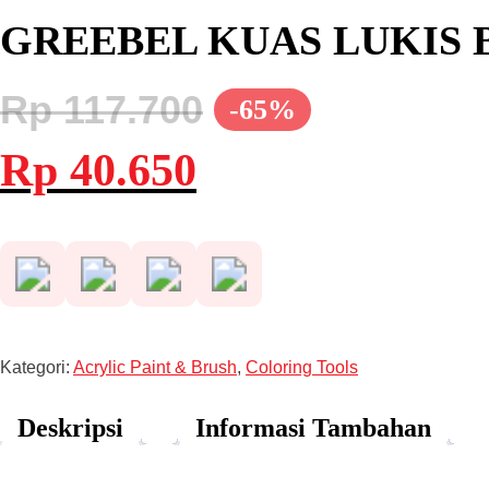
GREEBEL KUAS LUKIS B
Rp
117.700
-65%
Harga
Harga
Rp
40.650
aslinya
saat
adalah:
ini
Rp 117.700.
adalah:
Rp 40.650.
Kategori:
Acrylic Paint & Brush
,
Coloring Tools
Deskripsi
Informasi Tambahan