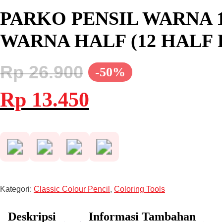
PARKO PENSIL WARNA 
WARNA HALF (12 HALF 
Rp
26.900
-50%
Harga
Harga
Rp
13.450
aslinya
saat
adalah:
ini
Rp 26.900.
adalah:
Rp 13.450.
Kategori:
Classic Colour Pencil
,
Coloring Tools
Deskripsi
Informasi Tambahan