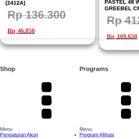
PASTEL 48 
(2412A)
GREEBEL C
Rp
136.300
MEWARNAI
Rp
41
Harga
Harga
aslinya
saat
Harga
Rp
46.850
adalah:
ini
aslinya
Rp 136.300.
adalah:
Rp
169.650
adalah:
i
Rp 46.850.
Rp 412.900.
Shop
Programs
Menu
Menu
Pengaturan Akun
Program Afiliasi