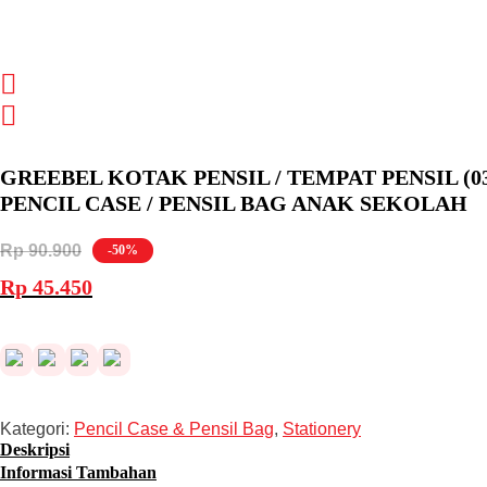
GREEBEL KOTAK PENSIL / TEMPAT PENSIL (030
PENCIL CASE / PENSIL BAG ANAK SEKOLAH
Rp
90.900
-50%
Harga
Harga
Rp
45.450
aslinya
saat
adalah:
ini
Rp 90.900.
adalah:
Rp 45.450.
Kategori:
Pencil Case & Pensil Bag
,
Stationery
Deskripsi
Informasi Tambahan