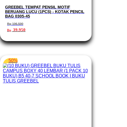
GREEBEL TEMPAT PENSIL MOTIF
BERUANG LUCU (1PCS) - KOTAK PENCIL
BAG 0305-45
Rp
106.500
Harga
Harga
39.950
Rp
aslinya
saat
adalah:
ini
Rp 106.500.
adalah:
Rp 39.950.
50%