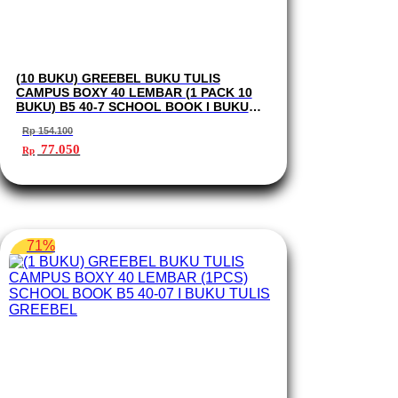
(10 BUKU) GREEBEL BUKU TULIS
CAMPUS BOXY 40 LEMBAR (1 PACK 10
BUKU) B5 40-7 SCHOOL BOOK I BUKU
TULIS GREEBEL
Rp
154.100
Harga
Harga
77.050
Rp
aslinya
saat
adalah:
ini
Rp 154.100.
adalah:
Rp 77.050.
71%