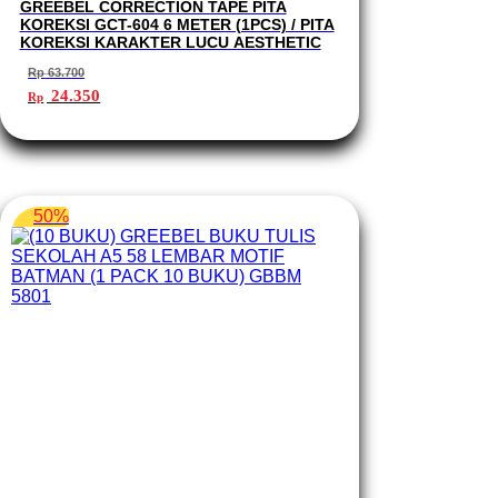
GREEBEL CORRECTION TAPE PITA
KOREKSI GCT-604 6 METER (1PCS) / PITA
KOREKSI KARAKTER LUCU AESTHETIC
Rp
63.700
Harga
Harga
24.350
Rp
aslinya
saat
adalah:
ini
Rp 63.700.
adalah:
Rp 24.350.
50%