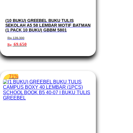
(10 BUKU) GREEBEL BUKU TULIS
SEKOLAH A5 58 LEMBAR MOTIF BATMAN
(1 PACK 10 BUKU) GBBM 5801
Rp
139.300
Harga
Harga
69.650
Rp
aslinya
saat
adalah:
ini
Rp 139.300.
adalah:
Rp 69.650.
71%