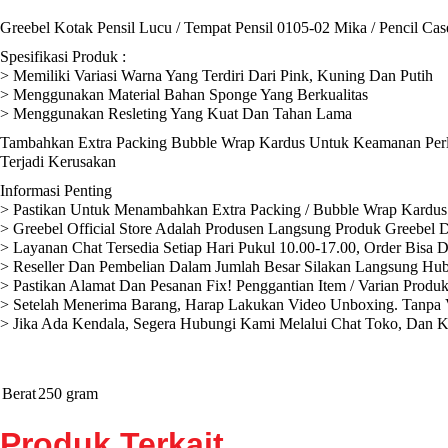
Greebel Kotak Pensil Lucu / Tempat Pensil 0105-02 Mika / Pencil Cas
Spesifikasi Produk :
> Memiliki Variasi Warna Yang Terdiri Dari Pink, Kuning Dan Putih
> Menggunakan Material Bahan Sponge Yang Berkualitas
> Menggunakan Resleting Yang Kuat Dan Tahan Lama
Tambahkan Extra Packing Bubble Wrap Kardus Untuk Keamanan Perli
Terjadi Kerusakan
Informasi Penting
> Pastikan Untuk Menambahkan Extra Packing / Bubble Wrap Kardus 
> Greebel Official Store Adalah Produsen Langsung Produk Greebel D
> Layanan Chat Tersedia Setiap Hari Pukul 10.00-17.00, Order Bisa 
> Reseller Dan Pembelian Dalam Jumlah Besar Silakan Langsung Hub
> Pastikan Alamat Dan Pesanan Fix! Penggantian Item / Varian Produ
> Setelah Menerima Barang, Harap Lakukan Video Unboxing. Tanpa V
> Jika Ada Kendala, Segera Hubungi Kami Melalui Chat Toko, Dan 
Berat
250 gram
Produk Terkait