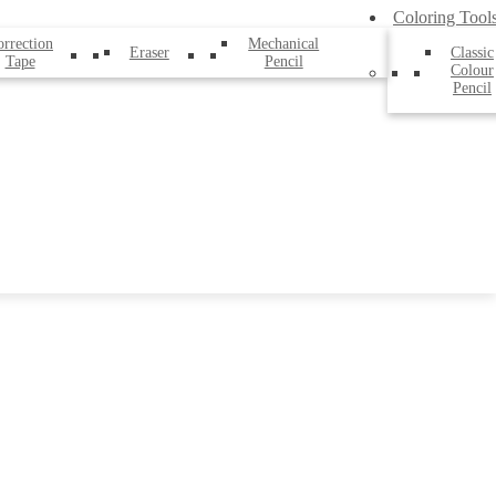
Coloring Tool
rrection
Mechanical
Eraser
Classic
Tape
Pencil
Colour
Pencil