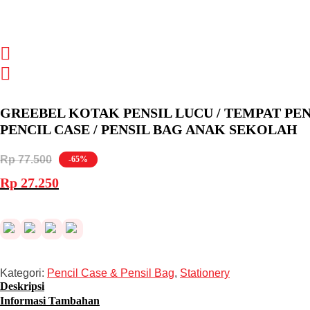
GREEBEL KOTAK PENSIL LUCU / TEMPAT PENSIL
PENCIL CASE / PENSIL BAG ANAK SEKOLAH
Rp
77.500
-65%
Harga
Harga
Rp
27.250
aslinya
saat
adalah:
ini
Rp 77.500.
adalah:
Rp 27.250.
Kategori:
Pencil Case & Pensil Bag
,
Stationery
Deskripsi
Informasi Tambahan