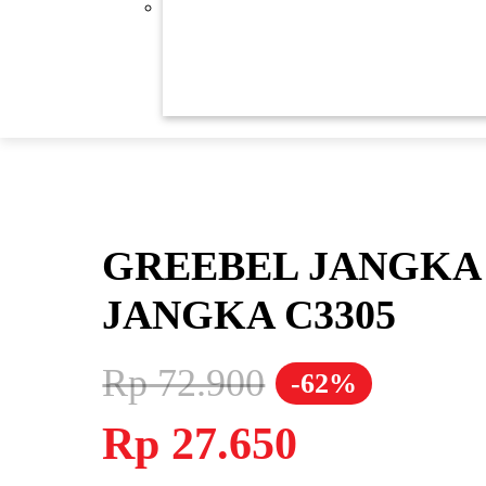
Previous
GREEBEL JANGKA 
JANGKA C3305
Rp
72.900
-62%
Harga
Harga
Rp
27.650
aslinya
saat
adalah:
ini
Rp 72.900.
adalah: