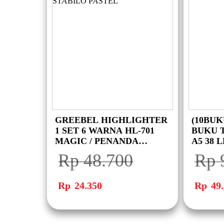
GREEBEL HIGHLIGHTER
(10BU
1 SET 6 WARNA HL-701
BUKU 
MAGIC / PENANDA
A5 38
WARNA SOFT PASTEL [ 1
BATMAN
Rp
48.700
Rp
SET 6 WARNA ] STABILO
BUKU) 
PASTEL
Harga
Harga
Harga
aslinya
saat
aslinya
Rp
24.350
Rp
49.
adalah:
ini
adalah:
Rp 48.700.
adalah:
Rp 99.50
Rp 24.350.