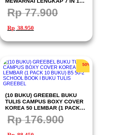
MEWARNAI LENGKAP 7 IN 1
SET COLORING KIT PAKET
Rp
77.900
ALAT TULIS
Harga
Harga
aslinya
saat
Rp
38.950
adalah:
ini
Rp 77.900.
adalah:
Rp 38.950.
50%
(10 BUKU) GREEBEL BUKU
TULIS CAMPUS BOXY COVER
KOREA 50 LEMBAR (1 PACK
10 BUKU) B5 50-2 SCHOOL
Rp
176.900
BOOK I BUKU TULIS GREEBEL
Harga
Harga
aslinya
saat
Rp
88.450
adalah:
ini