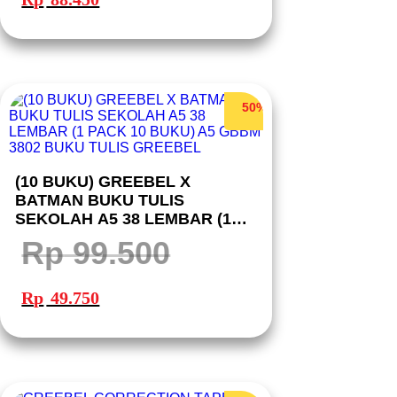
Rp 176.900.
adalah:
Rp 88.450.
50%
(10 BUKU) GREEBEL X
BATMAN BUKU TULIS
SEKOLAH A5 38 LEMBAR (1
PACK 10 BUKU) A5 GBBM 3802
Rp
99.500
BUKU TULIS GREEBEL
Harga
Harga
aslinya
saat
Rp
49.750
adalah:
ini
Rp 99.500.
adalah:
Rp 49.750.