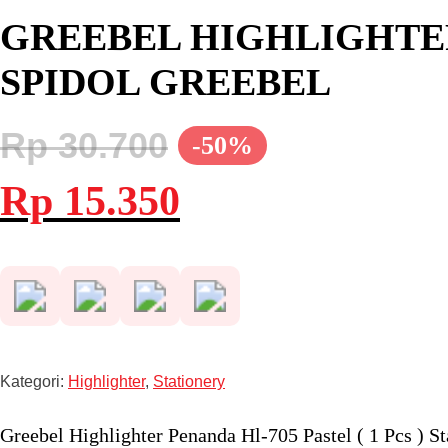
GREEBEL HIGHLIGHTER 
SPIDOL GREEBEL
Rp
30.700
-50%
Harga
Harga
Rp
15.350
aslinya
saat
adalah:
ini
Rp 30.700.
adalah:
Rp 15.350.
Kategori:
Highlighter
,
Stationery
Greebel Highlighter Penanda Hl-705 Pastel ( 1 Pcs ) S