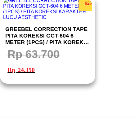
62%
GREEBEL CORRECTION TAPE
PITA KOREKSI GCT-604 6
METER (1PCS) / PITA KOREKSI
KARAKTER LUCU AESTHETIC
Rp
63.700
Harga
Harga
aslinya
saat
Rp
24.350
adalah:
ini
Rp 63.700.
adalah:
Rp 24.350.