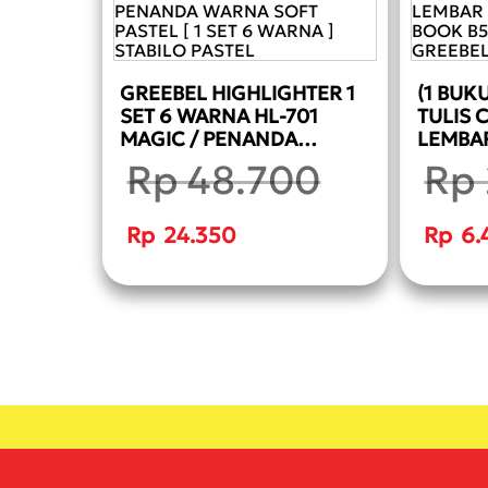
GREEBEL HIGHLIGHTER 1
(1 BUK
SET 6 WARNA HL-701
TULIS 
MAGIC / PENANDA
LEMBAR
WARNA SOFT PASTEL [ 1
BOOK B
Rp
48.700
Rp
SET 6 WARNA ] STABILO
TULIS 
PASTEL
Harga
Harga
aslinya
aslinya
Rp
24.350
Rp
6.
adalah:
adalah:
Rp 48.700.
Rp 22.2
Harga
saat
ini
adalah:
Rp 24.350.