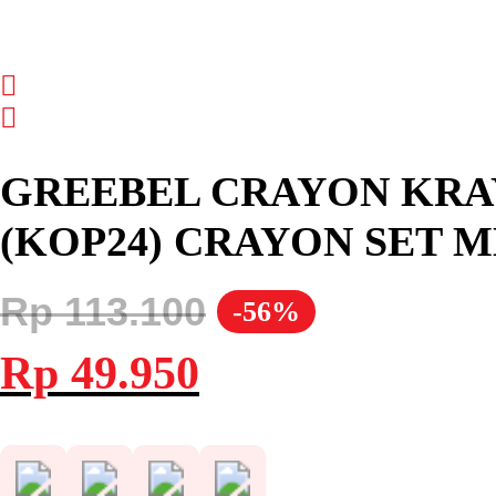
GREEBEL CRAYON KRAYO
(KOP24) CRAYON SET 
Rp
113.100
-56%
Harga
Harga
Rp
49.950
aslinya
saat
adalah:
ini
Rp 113.100.
adalah:
Rp 49.950.