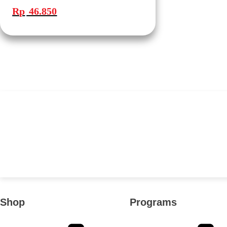
aslinya
saat
Rp
46.850
adalah:
ini
Rp 136.300.
adalah:
Rp 46.850.
Shop
Programs