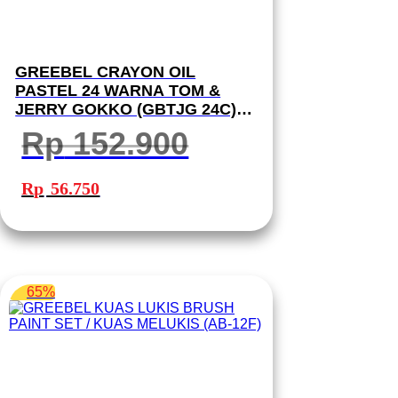
GREEBEL CRAYON OIL
PASTEL 24 WARNA TOM &
JERRY GOKKO (GBTJG 24C)
PREMIUM KRAYON GREEBEL
Rp
152.900
Harga
Harga
aslinya
saat
Rp
56.750
adalah:
ini
Rp 152.900.
adalah:
Rp 56.750.
65%