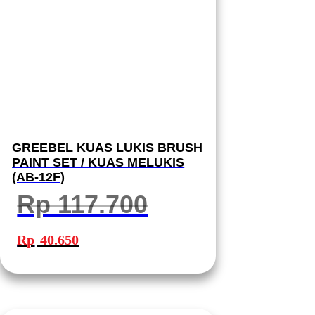
GREEBEL KUAS LUKIS BRUSH
PAINT SET / KUAS MELUKIS
(AB-12F)
Rp
117.700
Harga
Harga
aslinya
saat
Rp
40.650
adalah:
ini
Rp 117.700.
adalah:
Rp 40.650.