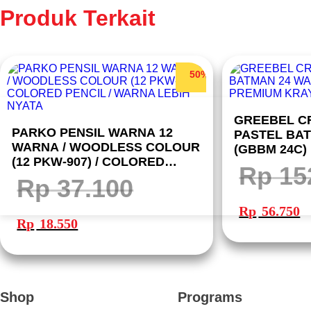
Produk Terkait
50%
GREEBEL C
PARKO PENSIL WARNA 12
PASTEL BA
WARNA / WOODLESS COLOUR
(GBBM 24C)
(12 PKW-907) / COLORED
KRAYON GR
Rp
15
PENCIL / WARNA LEBIH NYATA
Rp
37.100
Harga
Ha
aslinya
sa
Harga
Harga
Rp
56.750
adalah:
ini
aslinya
saat
Rp 152.900.
ad
Rp
18.550
adalah:
ini
Rp
Rp 37.100.
adalah:
Rp 18.550.
Shop
Programs