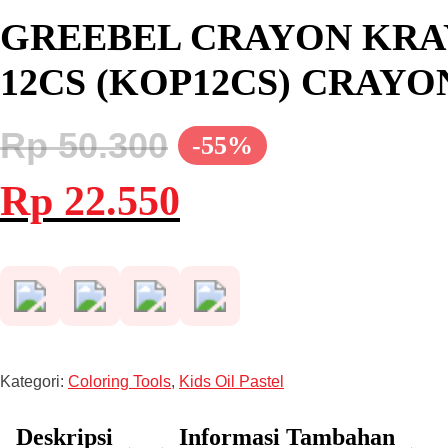
GREEBEL CRAYON KRAYO
12CS (KOP12CS) CRAY
Rp
50.300
-55%
Harga
Harga
Rp
22.550
aslinya
saat
adalah:
ini
Rp 50.300.
adalah:
Rp 22.550.
Kategori:
Coloring Tools
,
Kids Oil Pastel
Deskripsi
Informasi Tambahan