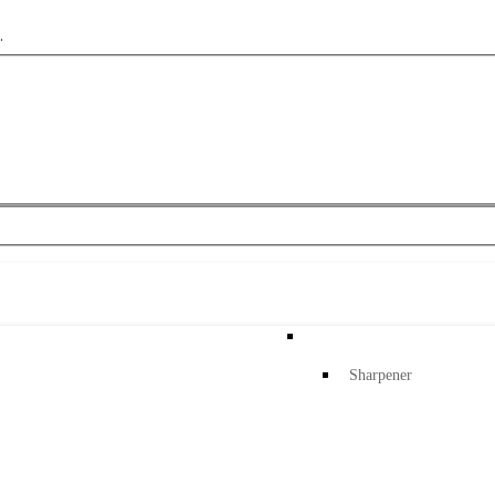
es only
le
ontent
Sharpener