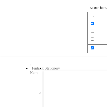
Exact match
Search in tit
Search in c
Tentang
Stationery
Kami
Previous