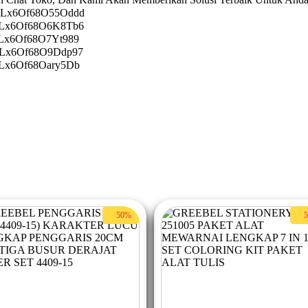
8O-Lx6Of68O55Oddd
8S-Lx6Of68O6K8Tb6
92-Lx6Of68O7Yt989
8Y-Lx6Of68O9Ddp97
8T-Lx6Of68Oary5Db
50%