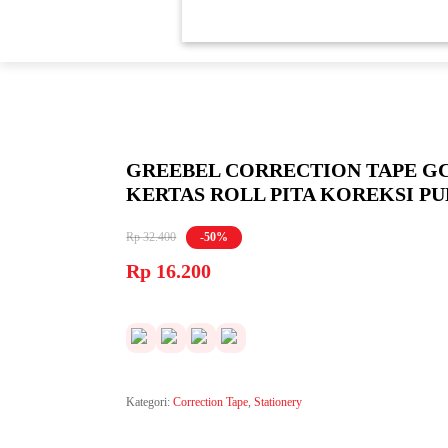
GREEBEL CORRECTION TAPE GCT-
KERTAS ROLL PITA KOREKSI P
Rp
32.400
-50%
Harga
Harga
Rp
16.200
aslinya
saat
adalah:
ini
Rp 32.400.
adalah:
Rp 16.200.
Kategori:
Correction Tape
,
Stationery