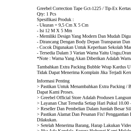
Greebel Correction Tape Gct-1225 / Tip-Ex Kertas 
Qty: 1 Pcs
Spesifikasi Produk :
- Ukuran = 9,5 Cm X 5 Cm
- Isi 12 M X 5 Mm
- Memiliki Design Yang Modern Dan Mudah Digu
- Dirancang Dengan Body Depan Transparan Dan
- Cocok Digunakan Untuk Keperluan Sekolah Mau
- Tersedia Dalam 3 Varian Warna Yaitu Ungu,Ora
*Note : Warna Yang Akan Diberikan Adalah Warna 
️Tambahkan Extra Packing Bubble Wrap Kardus U
Tidak Dapat Menerima Komplain Jika Terjadi Ke
Informasi Penting
> Pastikan Untuk Menambahkan Extra Packing / 
Dapat Kami Proses.
> Greebel Official Store Adalah Produsen Langsu
> Layanan Chat Tersedia Setiap Hari Pukul 10.00
> Reseller Dan Pembelian Dalam Jumlah Besar Si
> Pastikan Alamat Dan Pesanan Fix! Penggantian 
Dilakukan.
> Setelah Menerima Barang, Harap Lakukan Video
> Jika Ada Kendala, Segera Hubungi Kami Melal