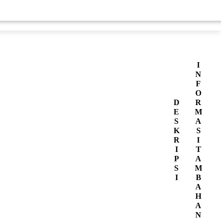
I
N
F
O
D
R
E
M
S
A
K
S
R
I
I
T
P
A
S
M
I
B
A
H
A
N