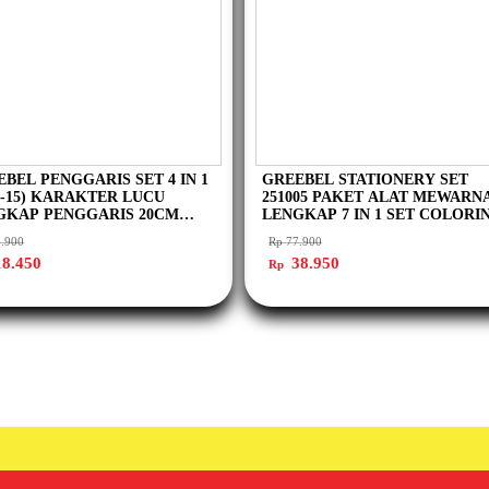
BEL PENGGARIS SET 4 IN 1
GREEBEL STATIONERY SET
9-15) KARAKTER LUCU
251005 PAKET ALAT MEWARN
GKAP PENGGARIS 20CM
LENGKAP 7 IN 1 SET COLORI
ITIGA BUSUR DERAJAT
KIT PAKET ALAT TULIS
.900
Rp
77.900
R SET 4409-15
ga
Harga
Harga
Harga
8.450
38.950
Rp
nya
saat
aslinya
saat
lah:
ini
adalah:
ini
36.900.
adalah:
Rp 77.900.
adalah:
Rp 18.450.
Rp 38.950.