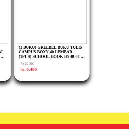
(1 BUKU) GREEBEL BUKU TULIS
AI
CAMPUS BOXY 40 LEMBAR
NG
(1PCS) SCHOOL BOOK B5 40-07 I
BUKU TULIS GREEBEL
Rp
22.200
Harga
Harga
6.400
Rp
aslinya
saat
adalah:
ini
Rp 22.200.
adalah:
Rp 6.400.