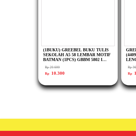
(1BUKU) GREEBEL BUKU TULIS
GREE
SEKOLAH A5 58 LEMBAR MOTIF
(440
BATMAN (1PCS) GBBM 5802 I
LEN
BUKU TULIS GREEBEL
SEG
Rp
20.600
Rp
36
RULE
Harga
Harga
Har
10.300
1
Rp
Rp
aslinya
saat
asli
adalah:
ini
ada
Rp 20.600.
adalah:
Rp 
Rp 10.300.