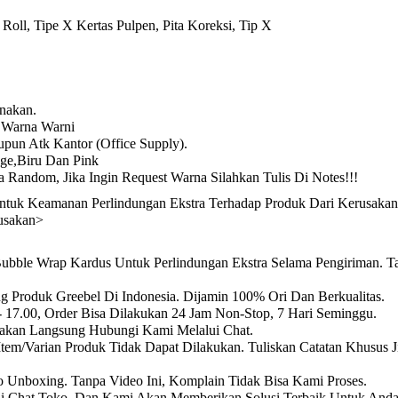
Roll, Tipe X Kertas Pulpen, Pita Koreksi, Tip X
nakan.
 Warna Warni
pun Atk Kantor (Office Supply).
nge,Biru Dan Pink
Random, Jika Ingin Request Warna Silahkan Tulis Di Notes!!!
ntuk Keamanan Perlindungan Ekstra Terhadap Produk Dari Kerusakan
rusakan>
Bubble Wrap Kardus Untuk Perlindungan Ekstra Selama Pengiriman. T
ng Produk Greebel Di Indonesia. Dijamin 100% Ori Dan Berkualitas.
 - 17.00, Order Bisa Dilakukan 24 Jam Non-Stop, 7 Hari Seminggu.
lakan Langsung Hubungi Kami Melalui Chat.
Item/Varian Produk Tidak Dapat Dilakukan. Tuliskan Catatan Khusus 
 Unboxing. Tanpa Video Ini, Komplain Tidak Bisa Kami Proses.
ui Chat Toko, Dan Kami Akan Memberikan Solusi Terbaik Untuk Anda