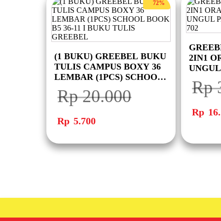
72%
GREEB
(1 BUKU) GREEBEL BUKU
2IN1 
TULIS CAMPUS BOXY 36
UNGUL 
LEMBAR (1PCS) SCHOOL
WARNA
Rp
BOOK B5 36-11 I BUKU
Rp
20.000
TULIS GREEBEL
Harga
aslinya
Harga
Harga
Rp
16.
adalah:
aslinya
saat
Rp
5.700
Rp 32.30
adalah:
ini
Rp 20.000.
adalah:
Rp 5.700.