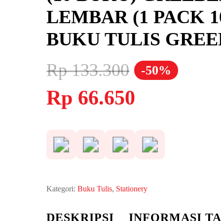
LEMBAR (1 PACK 1
BUKU TULIS GREE
Rp
133.300
-50%
Harga
Harga
Rp
66.650
aslinya
saat
adalah:
ini
Rp 133.300.
adalah:
Rp 66.650.
Kategori:
Buku Tulis
,
Stationery
DESKRIPSI
INFORMASI T