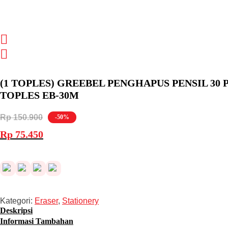
(1 TOPLES) GREEBEL PENGHAPUS PENSIL 30 P
TOPLES EB-30M
Rp
150.900
-50%
Harga
Harga
Rp
75.450
aslinya
saat
adalah:
ini
Rp 150.900.
adalah:
Rp 75.450.
Kategori:
Eraser
,
Stationery
Deskripsi
Informasi Tambahan