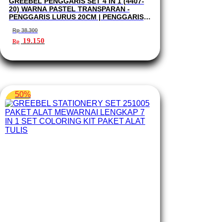
GREEBEL PENGGARIS SET 4 IN 1 (4407-
20) WARNA PASTEL TRANSPARAN -
PENGGARIS LURUS 20CM | PENGGARIS
SIKU-SIKU | BUSUR - RULER SET 4407-20
Rp
38.300
Harga
Harga
19.150
Rp
aslinya
saat
adalah:
ini
Rp 38.300.
adalah:
Rp 19.150.
50%