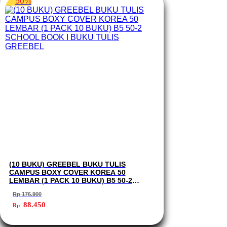
50%
(10 BUKU) GREEBEL BUKU TULIS
CAMPUS BOXY COVER KOREA 50
LEMBAR (1 PACK 10 BUKU) B5 50-2
SCHOOL BOOK I BUKU TULIS GREEBEL
Rp
176.900
Harga
Harga
88.450
Rp
aslinya
saat
adalah:
ini
Rp 176.900.
adalah: