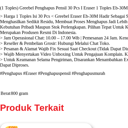
(1 Toples) Greebel Penghapus Pensil 30 Pcs I Eraser 1 Toples Eb-30M
> Harga 1 Toples Isi 30 Pcs < Greebel Eraser Eb-30M Hadir Sebagai
Menghasilkan Sedikit Residu, Membuat Proses Menghapus Jadi Lebih
Kebutuhan Pribadi Maupun Stok Perlengkapan. Pilihan Tepat Untuk K
Merupakan Produsen Resmi Di Indonesia.
> Jam Operasional Chat: 10.00 – 17.00 Wib | Pemesanan 24 Jam. Ken
> Reseller & Pembelian Grosir: Hubungi Melalui Chat Toko.
> Pesanan & Alamat Wajib Fix Sesuai Saat Checkout (Tidak Dapat Di
> Wajib Menyertakan Video Unboxing Untuk Pengajuan Komplain. K
> Untuk Keamanan Selama Pengiriman, Disarankan Menambahkan Extr
Dapat Diproses.
#Penghapus #Eraser #Penghapuspensil #Penghapusmurah
Berat
800 gram
Produk Terkait