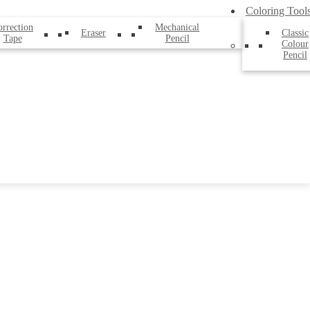
Coloring Tool
rrection
Mechanical
Eraser
Classic
Tape
Pencil
Colour
Pencil