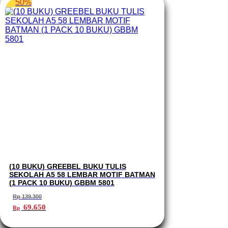
50%
(10 BUKU) GREEBEL BUKU TULIS
SEKOLAH A5 58 LEMBAR MOTIF BATMAN
(1 PACK 10 BUKU) GBBM 5801
Rp
139.300
Harga
Harga
69.650
Rp
aslinya
saat
adalah:
ini
Rp 139.300.
adalah: