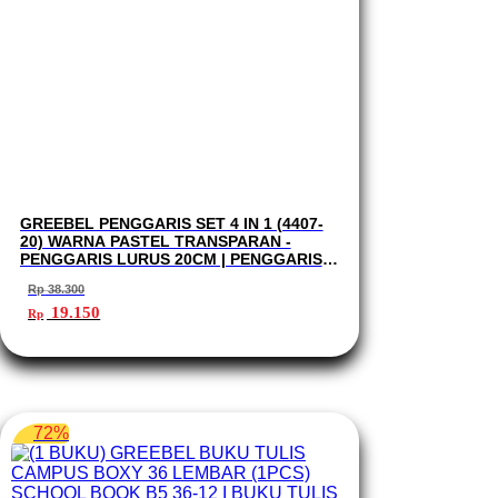
GREEBEL PENGGARIS SET 4 IN 1 (4407-
20) WARNA PASTEL TRANSPARAN -
PENGGARIS LURUS 20CM | PENGGARIS
SIKU-SIKU | BUSUR - RULER SET 4407-20
Rp
38.300
Harga
Harga
19.150
Rp
aslinya
saat
adalah:
ini
Rp 38.300.
adalah:
Rp 19.150.
72%