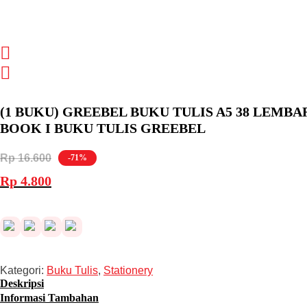
(1 BUKU) GREEBEL BUKU TULIS A5 38 LEMBA
BOOK I BUKU TULIS GREEBEL
Rp
16.600
-71%
Harga
Harga
Rp
4.800
aslinya
saat
adalah:
ini
Rp 16.600.
adalah:
Rp 4.800.
Kategori:
Buku Tulis
,
Stationery
Deskripsi
Informasi Tambahan