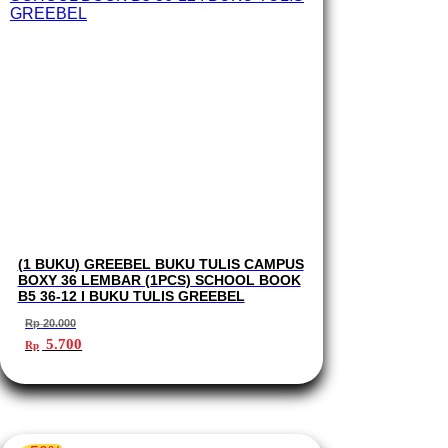
(1 BUKU) GREEBEL BUKU TULIS CAMPUS
BOXY 36 LEMBAR (1PCS) SCHOOL BOOK
B5 36-12 I BUKU TULIS GREEBEL
Rp
20.000
Harga
Harga
5.700
Rp
aslinya
saat
adalah:
ini
Rp 20.000.
adalah:
Rp 5.700.