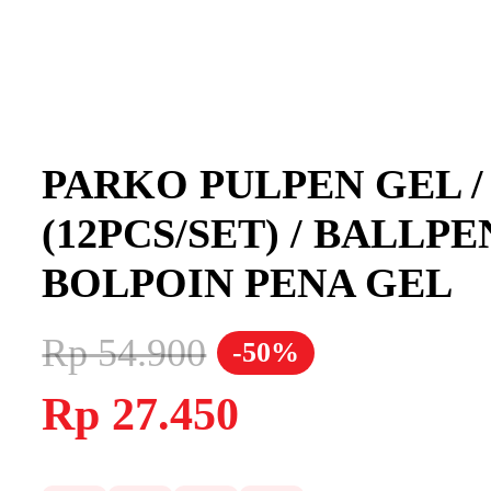
PARKO PULPEN GEL / 
(12PCS/SET) / BALL
BOLPOIN PENA GEL
Rp
54.900
-50%
Harga
Harga
Rp
27.450
aslinya
saat
adalah:
ini
Rp 54.900.
adalah:
Rp 27.450.