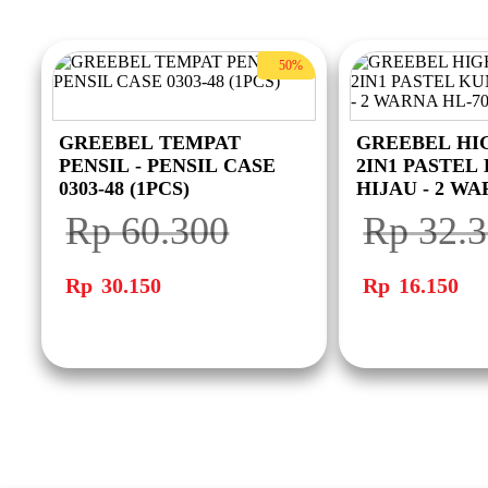
50%
GREEBEL TEMPAT
GREEBEL HI
PENSIL - PENSIL CASE
2IN1 PASTEL
0303-48 (1PCS)
HIJAU - 2 WA
Rp
60.300
Rp
32.3
Harga
Harga
Harga
Har
aslinya
saat
aslinya
saat
Rp
30.150
Rp
16.150
adalah:
ini
adalah:
ini
Rp 60.300.
adalah:
Rp 32.300.
ada
Rp 30.150.
Rp 