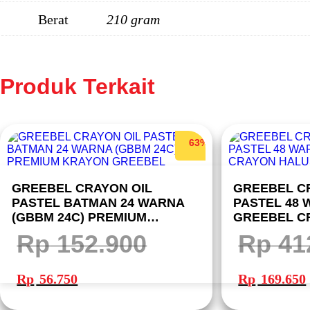
Berat
210 gram
Produk Terkait
63%
GREEBEL CRAYON OIL
GREEBEL CR
PASTEL BATMAN 24 WARNA
PASTEL 48 
(GBBM 24C) PREMIUM
GREEBEL C
KRAYON GREEBEL
MEWARNAI
Rp
152.900
Rp
41
Harga
Harga
Harga
aslinya
saat
aslinya
Rp
56.750
Rp
169.650
adalah:
ini
adalah:
i
Rp 152.900.
adalah:
Rp 412.900.
Rp 56.750.