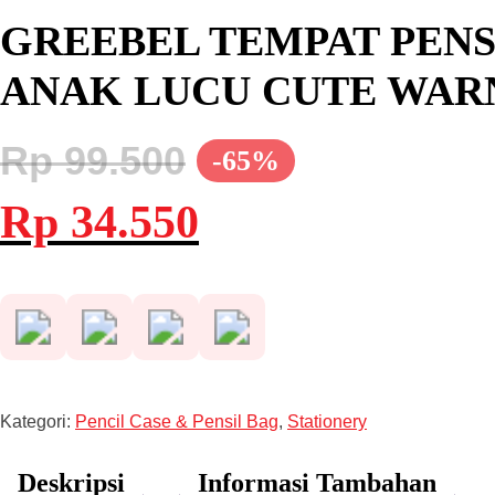
GREEBEL TEMPAT PENSI
ANAK LUCU CUTE WARN
Rp
99.500
-65%
Harga
Harga
Rp
34.550
aslinya
saat
adalah:
ini
Rp 99.500.
adalah:
Rp 34.550.
Kategori:
Pencil Case & Pensil Bag
,
Stationery
Deskripsi
Informasi Tambahan