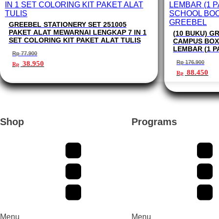
GREEBEL STATIONERY SET 251005
PAKET ALAT MEWARNAI LENGKAP 7 IN 1
(10 BUKU) G
SET COLORING KIT PAKET ALAT TULIS
CAMPUS BOX
LEMBAR (1 PA
Rp
77.900
SCHOOL BOOK
Harga
Harga
Rp
176.900
38.950
Rp
aslinya
saat
Harga
Ha
88.450
Rp
adalah:
ini
aslinya
sa
Rp 77.900.
adalah:
adalah:
ini
Rp 38.950.
Rp 176.900
ad
Rp
Shop
Programs
Menu
Menu