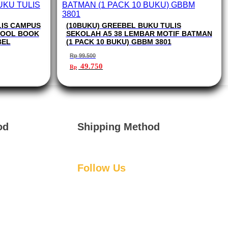
LIS CAMPUS
(10BUKU) GREEBEL BUKU TULIS
HOOL BOOK
SEKOLAH A5 38 LEMBAR MOTIF BATMAN
BEL
(1 PACK 10 BUKU) GBBM 3801
Rp
99.500
Harga
Harga
49.750
Rp
aslinya
saat
adalah:
ini
Rp 99.500.
adalah:
Rp 49.750.
od
Shipping Method
Follow Us