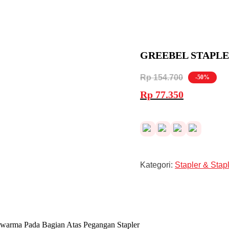
GREEBEL STAPLER
Rp
154.700
-50%
Harga
Harga
Rp
77.350
aslinya
saat
adalah:
ini
Rp 154.700.
adalah:
Rp 77.350.
Kategori:
Stapler & Stap
erwarma Pada Bagian Atas Pegangan Stapler