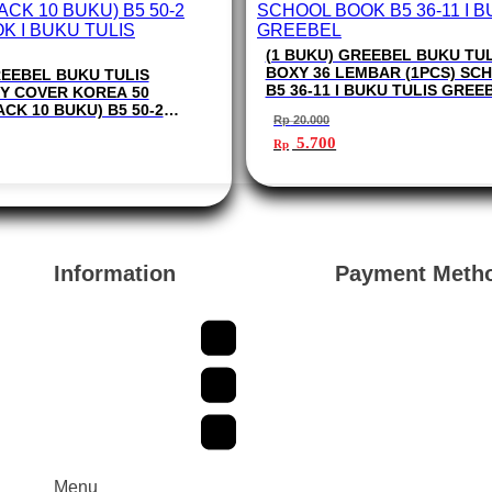
(1 BUKU) GREEBEL BUKU TU
BOXY 36 LEMBAR (1PCS) SC
REEBEL BUKU TULIS
B5 36-11 I BUKU TULIS GREE
Y COVER KOREA 50
CK 10 BUKU) B5 50-2
Rp
20.000
 I BUKU TULIS GREEBEL
Harga
Harga
5.700
Rp
aslinya
saat
rga
adalah:
ini
at
Rp 20.000.
adalah:
Rp 5.700.
.
alah:
 88.450.
Information
Payment Meth
Menu