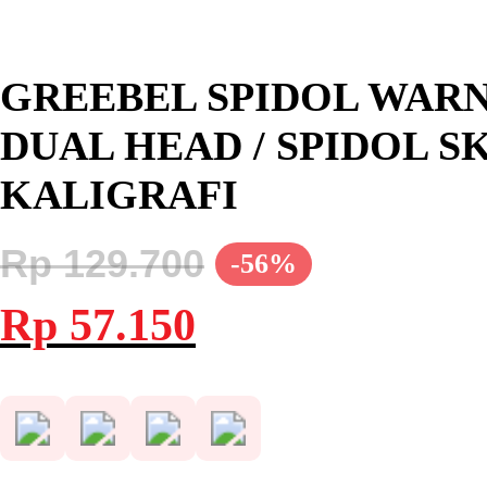
GREEBEL SPIDOL WARNA
DUAL HEAD / SPIDOL
KALIGRAFI
Rp
129.700
-56%
Harga
Harga
Rp
57.150
aslinya
saat
adalah:
ini
Rp 129.700.
adalah:
Rp 57.150.