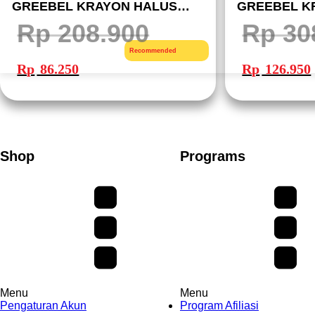
GREEBEL KRAYON HALUS
GREEBEL K
MEWARNAI
MEWARNAI
Rp
208.900
Rp
30
Harga
Harga
Harga
Recommended
aslinya
saat
aslinya
Rp
86.250
Rp
126.950
adalah:
ini
adalah:
i
Rp 208.900.
adalah:
Rp 308.500.
Rp 86.250.
Shop
Programs
Menu
Menu
Pengaturan Akun
Program Afiliasi