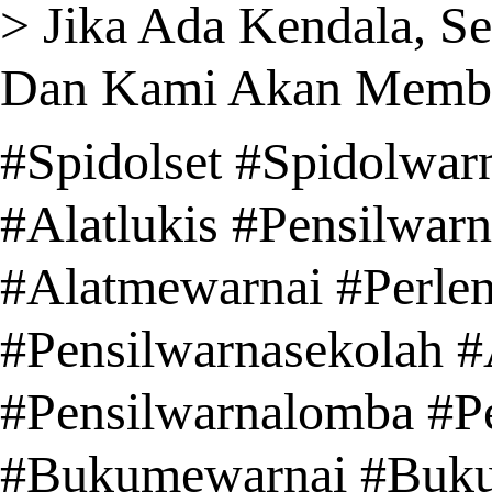
> Jika Ada Kendala, S
Dan Kami Akan Member
#Spidolset #Spidolwar
#Alatlukis #Pensilwar
#Alatmewarnai #Perle
#Pensilwarnasekolah #
#Pensilwarnalomba #Pe
#Bukumewarnai #Buk