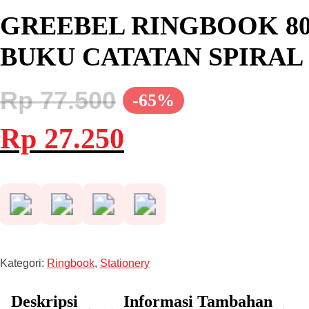
GREEBEL RINGBOOK 806
BUKU CATATAN SPIRAL
Rp
77.500
-65%
Harga
Harga
Rp
27.250
aslinya
saat
adalah:
ini
Rp 77.500.
adalah:
Rp 27.250.
Kategori:
Ringbook
,
Stationery
Deskripsi
Informasi Tambahan