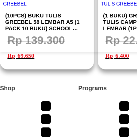
(10PCS) BUKU TULIS
(1 BUKU) G
GREEBEL 58 LEMBAR A5 (1
TULIS CAMP
PACK 10 BUKU) SCHOOL
LEMBAR (1
BOOK I BUKU TULIS GREEBEL
BOOK B5 40-
Rp
139.300
Rp
22
GREEBEL
Harga
Harga
Harga
Har
aslinya
saat
aslinya
saa
Rp
69.650
Rp
6.400
adalah:
ini
adalah:
ini
Rp 139.300.
adalah:
Rp 22.200.
ada
Rp 69.650.
Rp 
Shop
Programs