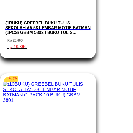
(1BUKU) GREEBEL BUKU TULIS
SEKOLAH A5 58 LEMBAR MOTIF BATMAN
(1PCS) GBBM 5802 I BUKU TULIS
GREEBEL
Rp
20.600
Harga
Harga
10.300
Rp
aslinya
saat
adalah:
ini
Rp 20.600.
adalah:
Rp 10.300.
50%