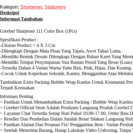
Kategori:
Sharpener
,
Stationery
Deskripsi
Informasi Tambahan
Greebel Sharpener 111 Color Box (1Pcs)
Spesifikasi Product :
-Ukuran Product = 4 X 3 Cm
-Dilengkapi Dengan Mata Pisau Yang Tajam, Awet Tahan Lama.
-Memiliki Bentuk Desain Dilengkapi Dengan Bahan Karet Yang Memi
-Memiliki Tempat Penyimpanan Sisa Rautan Pensil Yang Besar (Luas)
-Tersedia Dalam 4 Varian Warna Yaitu Biru, Pink, Hijau, Dan Kuning.
-Cocok Untuk Keperluan Sekolah, Kantor, Menggambar Atau Melukis
Tambahkan Extra Packing Bubble Wrap Kardus Untuk Keamanan Perli
Terjadi Kerusakan
Informasi Penting
> Pastikan Untuk Menambahkan Extra Packing / Bubble Wrap Kardus 
> Greebel Official Store Adalah Produsen Langsung Produk Greebel D
> Layanan Chat Tersedia Setiap Hari Pukul 10.00-17.00, Order Bisa 
> Reseller Dan Pembelian Dalam Jumlah Besar Silakan Langsung Hub
> Pastikan Alamat Dan Pesanan Fix! Penggantian Item / Varian Produ
> Setelah Menerima Barang, Harap Lakukan Video Unboxing. Tanpa V