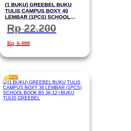
(1 BUKU) GREEBEL BUKU
TULIS CAMPUS BOXY 40
LEMBAR (1PCS) SCHOOL
BOOK B5 40-08 I BUKU TULIS
Rp
22.200
GREEBEL
Harga
Harga
aslinya
saat
Rp
6.400
adalah:
ini
Rp 22.200.
adalah:
Rp 6.400.
72%