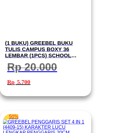
(1 BUKU) GREEBEL BUKU
TULIS CAMPUS BOXY 36
LEMBAR (1PCS) SCHOOL
BOOK B5 36-12 I BUKU TULIS
Rp
20.000
GREEBEL
Harga
Harga
aslinya
saat
Rp
5.700
adalah:
ini
Rp 20.000.
adalah:
Rp 5.700.
50%