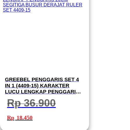
GREEBEL PENGGARIS SET 4
IN 1 (4409-15) KARAKTER
LUCU LENGKAP PENGGARIS
20CM SEGITIGA BUSUR
Rp
36.900
DERAJAT RULER SET 4409-15
Harga
Harga
aslinya
saat
Rp
18.450
adalah:
ini
Rp 36.900.
adalah:
Rp 18.450.