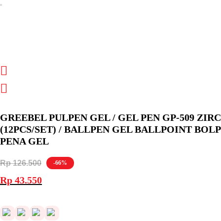
GREEBEL PULPEN GEL / GEL PEN GP-509 ZIR
(12PCS/SET) / BALLPEN GEL BALLPOINT BOL
PENA GEL
Rp
126.500
-66%
Harga
Harga
Rp
43.550
aslinya
saat
adalah:
ini
Rp 126.500.
adalah:
Rp 43.550.