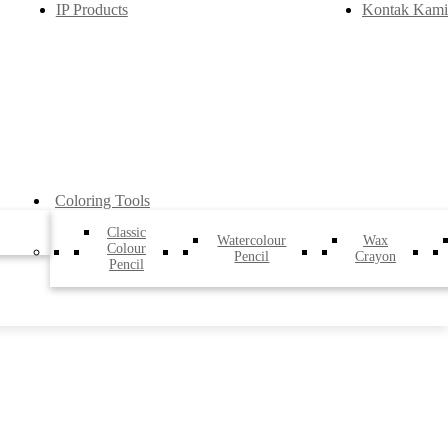
IP Products
Kontak Kami
Coloring Tools
Classic
Watercolour
Wax
Colour
Pencil
Crayon
Pencil