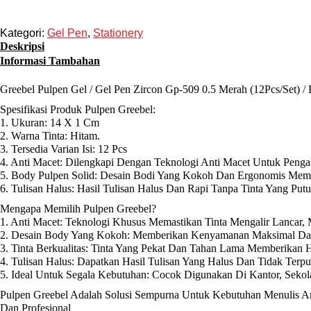
Kategori:
Gel Pen
,
Stationery
Deskripsi
Informasi Tambahan
Greebel Pulpen Gel / Gel Pen Zircon Gp-509 0.5 Merah (12Pcs/Set) /
Spesifikasi Produk Pulpen Greebel:
1. Ukuran: 14 X 1 Cm
2. Warna Tinta: Hitam.
3. Tersedia Varian Isi: 12 Pcs
4. Anti Macet: Dilengkapi Dengan Teknologi Anti Macet Untuk Penga
5. Body Pulpen Solid: Desain Bodi Yang Kokoh Dan Ergonomis Mem
6. Tulisan Halus: Hasil Tulisan Halus Dan Rapi Tanpa Tinta Yang Put
Mengapa Memilih Pulpen Greebel?
1. Anti Macet: Teknologi Khusus Memastikan Tinta Mengalir Lancar,
2. Desain Body Yang Kokoh: Memberikan Kenyamanan Maksimal Da
3. Tinta Berkualitas: Tinta Yang Pekat Dan Tahan Lama Memberikan Ha
4. Tulisan Halus: Dapatkan Hasil Tulisan Yang Halus Dan Tidak Terpu
5. Ideal Untuk Segala Kebutuhan: Cocok Digunakan Di Kantor, Sek
Pulpen Greebel Adalah Solusi Sempurna Untuk Kebutuhan Menulis An
Dan Profesional