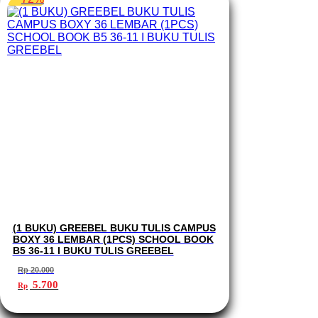
(1 BUKU) GREEBEL BUKU TULIS CAMPUS
BOXY 36 LEMBAR (1PCS) SCHOOL BOOK
B5 36-11 I BUKU TULIS GREEBEL
Rp
20.000
Harga
Harga
5.700
Rp
aslinya
saat
adalah:
ini
Rp 20.000.
adalah: