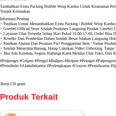
Tambahkan Extra Packing Bubble Wrap Kardus Untuk Keamanan Perli
Terjadi Kerusakan
Informasi Penting
> Pastikan Untuk Menambahkan Extra Packing / Bubble Wrap Kardus 
> Greebel Official Store Adalah Produsen Langsung Produk Greebel D
> Layanan Chat Tersedia Setiap Hari Pukul 10.00-17.00, Order Bisa 
> Reseller Dan Pembelian Dalam Jumlah Besar Silakan Langsung Hub
> Pastikan Alamat Dan Pesanan Fix! Penggantian Item / Varian Produ
> Setelah Menerima Barang, Harap Lakukan Video Unboxing. Tanpa V
> Jika Ada Kendala, Segera Hubungi Kami Melalui Chat Toko, Dan 
#Pulpengel #Gelpen #Pengel #Ballpen #Bolpen #Penagel #Pulpengreebe
#Pensiltulis #Alattuliskantor #Perlengkapan #Crayon #Pensilwarna #S
Berat
150 gram
Produk Terkait
72%