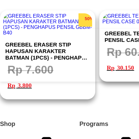
50%
GREEBEL TE
PENSIL CASE
GREEBEL ERASER STIP
Rp
60
HAPUSAN KARAKTER
BATMAN (1PCS) - PENGHAPUS
Harga
Ha
PENSIL GBBM-B40
aslinya
sa
Rp
7.600
Rp
30.150
adalah:
ini
Rp 60.300.
ad
Rp
Harga
Harga
aslinya
saat
Rp
3.800
adalah:
ini
Rp 7.600.
adalah:
Rp 3.800.
Shop
Programs