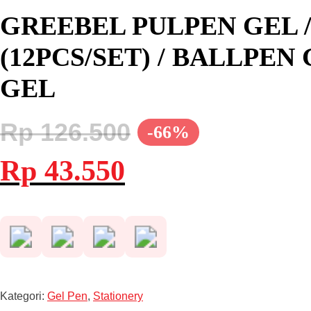
GREEBEL PULPEN GEL / 
(12PCS/SET) / BALLPE
GEL
Rp
126.500
-66%
Harga
Harga
Rp
43.550
aslinya
saat
adalah:
ini
Rp 126.500.
adalah:
Rp 43.550.
Kategori:
Gel Pen
,
Stationery