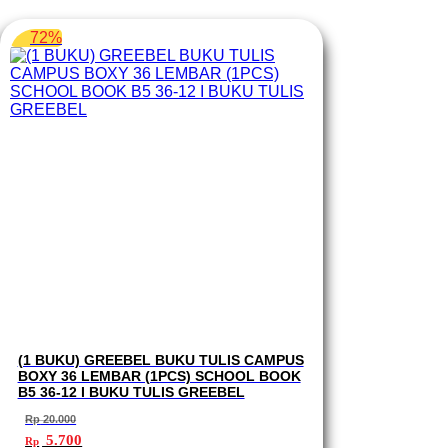
72%
(1 BUKU) GREEBEL BUKU TULIS CAMPUS
BOXY 36 LEMBAR (1PCS) SCHOOL BOOK
B5 36-12 I BUKU TULIS GREEBEL
Rp
20.000
Harga
Harga
5.700
Rp