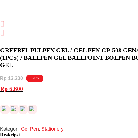
GREEBEL PULPEN GEL / GEL PEN GP-508 GEN
(1PCS) / BALLPEN GEL BALLPOINT BOLPEN 
GEL
Rp
13.200
-50%
Harga
Harga
Rp
6.600
aslinya
saat
adalah:
ini
Rp 13.200.
adalah:
Rp 6.600.
Kategori:
Gel Pen
,
Stationery
Deskripsi