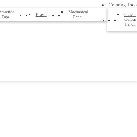
Coloring Tool
rrection
Mechanical
Eraser
Classic
Tape
Pencil
Colour
Pencil