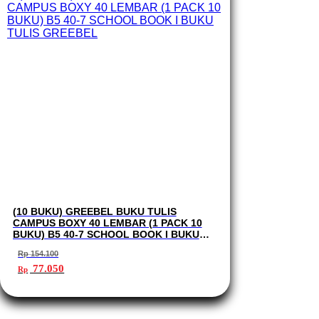
(10 BUKU) GREEBEL BUKU TULIS
CAMPUS BOXY 40 LEMBAR (1 PACK 10
BUKU) B5 40-7 SCHOOL BOOK I BUKU
TULIS GREEBEL
Rp
154.100
Harga
Harga
77.050
Rp
aslinya
saat
adalah:
ini
Rp 154.100.
adalah:
Rp 77.050.