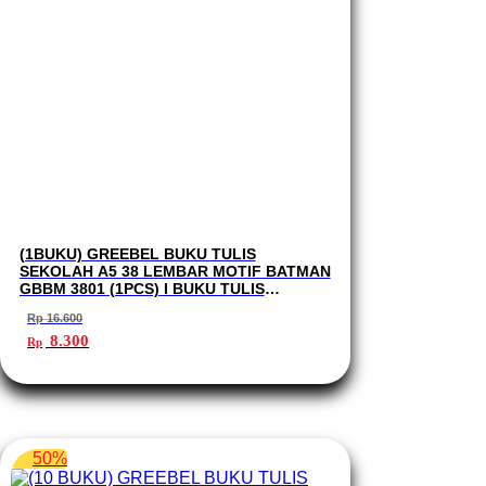
(1BUKU) GREEBEL BUKU TULIS
SEKOLAH A5 38 LEMBAR MOTIF BATMAN
GBBM 3801 (1PCS) I BUKU TULIS
GREEBEL
Rp
16.600
Harga
Harga
8.300
Rp
aslinya
saat
adalah:
ini
Rp 16.600.
adalah:
Rp 8.300.
50%