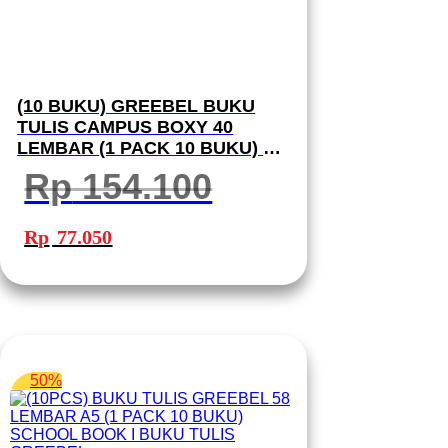
(10 BUKU) GREEBEL BUKU
TULIS CAMPUS BOXY 40
LEMBAR (1 PACK 10 BUKU) B5
40-7 SCHOOL BOOK I BUKU
Rp
154.100
TULIS GREEBEL
Harga
Harga
aslinya
saat
Rp
77.050
adalah:
ini
Rp 154.100.
adalah:
Rp 77.050.
50%