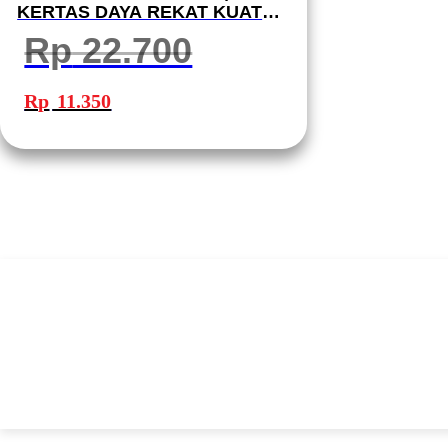
KERTAS DAYA REKAT KUAT
MUDAH DIGUNAKAN
Rp
22.700
Harga
Harga
aslinya
saat
Rp
11.350
adalah:
ini
Rp 22.700.
adalah:
Rp 11.350.