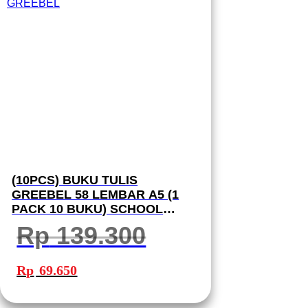
(10PCS) BUKU TULIS
GREEBEL 58 LEMBAR A5 (1
PACK 10 BUKU) SCHOOL
BOOK I BUKU TULIS GREEBEL
Rp
139.300
Harga
Harga
aslinya
saat
Rp
69.650
adalah:
ini
Rp 139.300.
adalah:
Rp 69.650.