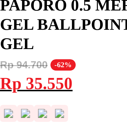
PAPORO 0.5 MER
GEL BALLPOIN
GEL
Rp
94.700
-62%
Harga
Harga
Rp
35.550
aslinya
saat
adalah:
ini
Rp 94.700.
adalah:
Rp 35.550.