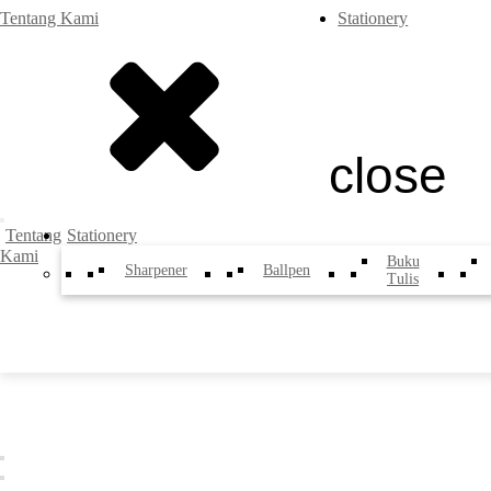
Tentang Kami
Stationery
close
Tentang
Stationery
Kami
Buku
Sharpener
Ballpen
Tulis