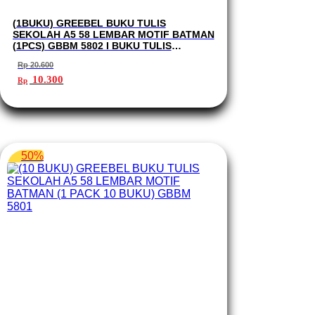
(1BUKU) GREEBEL BUKU TULIS
SEKOLAH A5 58 LEMBAR MOTIF BATMAN
(1PCS) GBBM 5802 I BUKU TULIS
GREEBEL
Rp
20.600
Harga
Harga
10.300
Rp
aslinya
saat
adalah:
ini
Rp 20.600.
adalah:
Rp 10.300.
50%