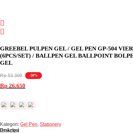
GREEBEL PULPEN GEL / GEL PEN GP-504 VIE
(6PCS/SET) / BALLPEN GEL BALLPOINT BOLP
GEL
Rp
53.300
-50%
Harga
Harga
Rp
26.650
aslinya
saat
adalah:
ini
Rp 53.300.
adalah:
Rp 26.650.
Kategori:
Gel Pen
,
Stationery
Deskripsi