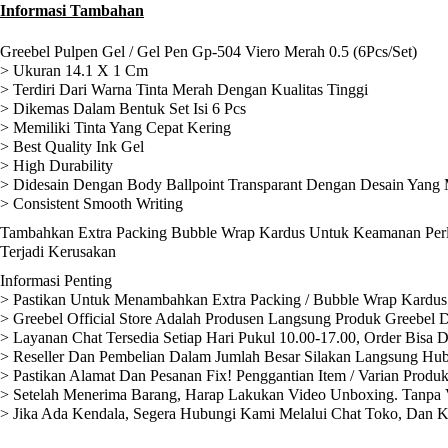
Informasi Tambahan
Greebel Pulpen Gel / Gel Pen Gp-504 Viero Merah 0.5 (6Pcs/Set)
> Ukuran 14.1 X 1 Cm
> Terdiri Dari Warna Tinta Merah Dengan Kualitas Tinggi
> Dikemas Dalam Bentuk Set Isi 6 Pcs
> Memiliki Tinta Yang Cepat Kering
> Best Quality Ink Gel
> High Durability
> Didesain Dengan Body Ballpoint Transparant Dengan Desain Yang
> Consistent Smooth Writing
Tambahkan Extra Packing Bubble Wrap Kardus Untuk Keamanan Perli
Terjadi Kerusakan
Informasi Penting
> Pastikan Untuk Menambahkan Extra Packing / Bubble Wrap Kardus 
> Greebel Official Store Adalah Produsen Langsung Produk Greebel D
> Layanan Chat Tersedia Setiap Hari Pukul 10.00-17.00, Order Bisa 
> Reseller Dan Pembelian Dalam Jumlah Besar Silakan Langsung Hub
> Pastikan Alamat Dan Pesanan Fix! Penggantian Item / Varian Produ
> Setelah Menerima Barang, Harap Lakukan Video Unboxing. Tanpa V
> Jika Ada Kendala, Segera Hubungi Kami Melalui Chat Toko, Dan 