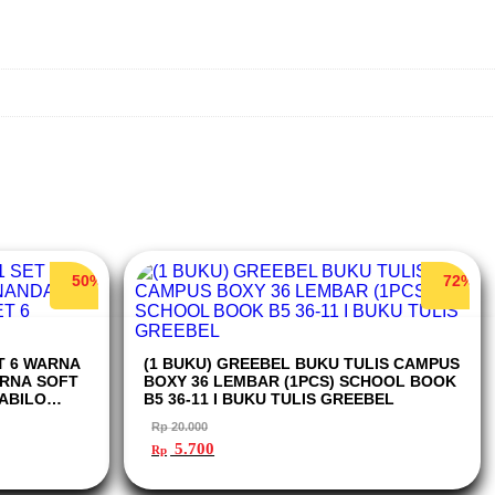
50%
72%
T 6 WARNA
(1 BUKU) GREEBEL BUKU TULIS CAMPUS
ARNA SOFT
BOXY 36 LEMBAR (1PCS) SCHOOL BOOK
TABILO
B5 36-11 I BUKU TULIS GREEBEL
Rp
20.000
Harga
Harga
5.700
Rp
aslinya
saat
adalah:
ini
Rp 20.000.
adalah: