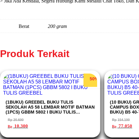
> Jika Ada Kendala, Segera Hubungi Kami Melalui Chat Toko, Dan 
Berat
200 gram
Produk Terkait
50%
(1BUKU) GREEBEL BUKU TULIS
(10 BUKU) G
SEKOLAH A5 58 LEMBAR MOTIF BATMAN
CAMPUS BOXY
(1PCS) GBBM 5802 I BUKU TULIS
BUKU) B5 40
GREEBEL
TULIS GREE
Rp
20.600
Rp
154.100
Harga
Harga
Harga
Ha
10.300
77.050
Rp
Rp
aslinya
saat
aslinya
saa
adalah:
ini
adalah:
ini
Rp 20.600.
adalah:
Rp 154.100.
ada