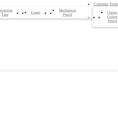
Coloring Tool
rrection
Mechanical
Eraser
Classic
Tape
Pencil
Colour
Pencil