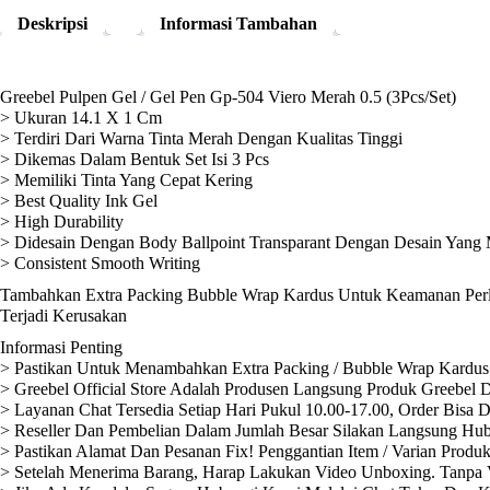
Deskripsi
Informasi Tambahan
Greebel Pulpen Gel / Gel Pen Gp-504 Viero Merah 0.5 (3Pcs/Set)
> Ukuran 14.1 X 1 Cm
> Terdiri Dari Warna Tinta Merah Dengan Kualitas Tinggi
> Dikemas Dalam Bentuk Set Isi 3 Pcs
> Memiliki Tinta Yang Cepat Kering
> Best Quality Ink Gel
> High Durability
> Didesain Dengan Body Ballpoint Transparant Dengan Desain Yang
> Consistent Smooth Writing
Tambahkan Extra Packing Bubble Wrap Kardus Untuk Keamanan Perli
Terjadi Kerusakan
Informasi Penting
> Pastikan Untuk Menambahkan Extra Packing / Bubble Wrap Kardus 
> Greebel Official Store Adalah Produsen Langsung Produk Greebel D
> Layanan Chat Tersedia Setiap Hari Pukul 10.00-17.00, Order Bisa 
> Reseller Dan Pembelian Dalam Jumlah Besar Silakan Langsung Hub
> Pastikan Alamat Dan Pesanan Fix! Penggantian Item / Varian Produ
> Setelah Menerima Barang, Harap Lakukan Video Unboxing. Tanpa V