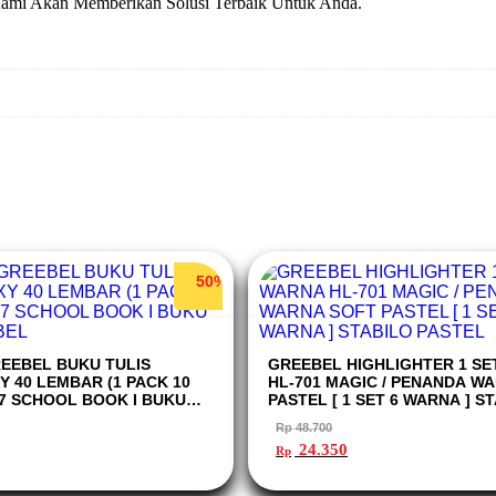
Kami Akan Memberikan Solusi Terbaik Untuk Anda.
50%
REEBEL BUKU TULIS
GREEBEL HIGHLIGHTER 1 SE
 40 LEMBAR (1 PACK 10
HL-701 MAGIC / PENANDA W
-7 SCHOOL BOOK I BUKU
PASTEL [ 1 SET 6 WARNA ] S
BEL
PASTEL
Rp
48.700
rga
Harga
Harga
24.350
Rp
t
aslinya
saat
adalah:
ini
lah:
Rp 48.700.
adalah: