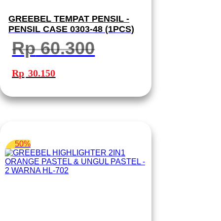
GREEBEL TEMPAT PENSIL -
PENSIL CASE 0303-48 (1PCS)
Rp
60.300
Harga
Harga
aslinya
saat
Rp
30.150
adalah:
ini
Rp 60.300.
adalah:
Rp 30.150.
50%