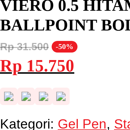
VIERO 0.5 HITA
BALLPOINT BO
Rp
31.500
-50%
Harga
Harga
Rp
15.750
aslinya
saat
adalah:
ini
Rp 31.500.
adalah:
Rp 15.750.
Kategori:
Gel Pen
,
St