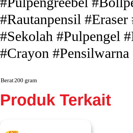
#Pulpengreebel #Bollpe
#Rautanpensil #Eraser 
#Sekolah #Pulpengel #P
#Crayon #Pensilwarna 
Berat
200 gram
Produk Terkait