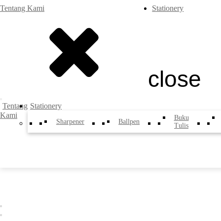
Tentang Kami
Stationery
close
Tentang
Stationery
Kami
Buku
Sharpener
Ballpen
Tulis