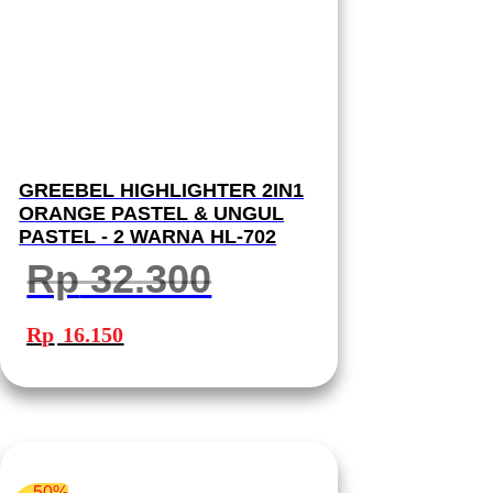
GREEBEL HIGHLIGHTER 2IN1
ORANGE PASTEL & UNGUL
PASTEL - 2 WARNA HL-702
Rp
32.300
Harga
Harga
aslinya
saat
Rp
16.150
adalah:
ini
Rp 32.300.
adalah:
Rp 16.150.
50%