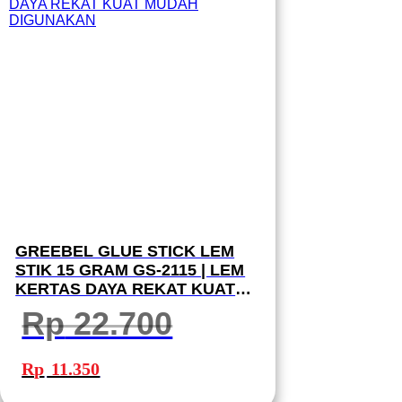
GREEBEL GLUE STICK LEM
STIK 15 GRAM GS-2115 | LEM
KERTAS DAYA REKAT KUAT
MUDAH DIGUNAKAN
Rp
22.700
Harga
Harga
aslinya
saat
Rp
11.350
adalah:
ini
Rp 22.700.
adalah: