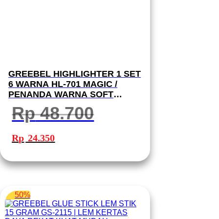
GREEBEL HIGHLIGHTER 1 SET
6 WARNA HL-701 MAGIC /
PENANDA WARNA SOFT
PASTEL [ 1 SET 6 WARNA ]
Rp
48.700
STABILO PASTEL
Harga
Harga
aslinya
saat
Rp
24.350
adalah:
ini
Rp 48.700.
adalah:
Rp 24.350.
50%