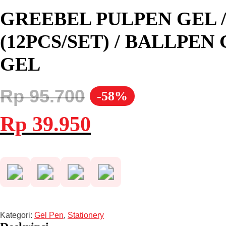
GREEBEL PULPEN GEL /
(12PCS/SET) / BALLPE
GEL
Rp
95.700
-58%
Harga
Harga
Rp
39.950
aslinya
saat
adalah:
ini
Rp 95.700.
adalah:
Rp 39.950.
Kategori:
Gel Pen
,
Stationery