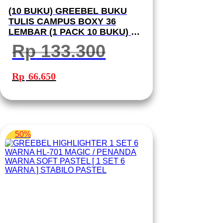
(10 BUKU) GREEBEL BUKU
TULIS CAMPUS BOXY 36
LEMBAR (1 PACK 10 BUKU) B5
36-11 SCHOOL BOOK I BUKU
Rp
133.300
TULIS GREEBEL
Harga
Harga
aslinya
saat
Rp
66.650
adalah:
ini
Rp 133.300.
adalah:
Rp 66.650.
50%