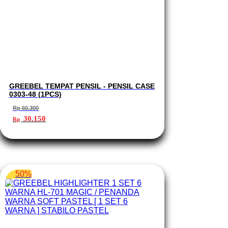
GREEBEL TEMPAT PENSIL - PENSIL CASE
0303-48 (1PCS)
Rp
60.300
Harga
Harga
30.150
Rp
aslinya
saat
adalah:
ini
Rp 60.300.
adalah:
Rp 30.150.
50%