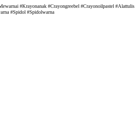
Mewarnai #Krayonanak #Crayongreebel #Crayonoilpastel #Alattulis
lwarna #Spidol #Spidolwarna