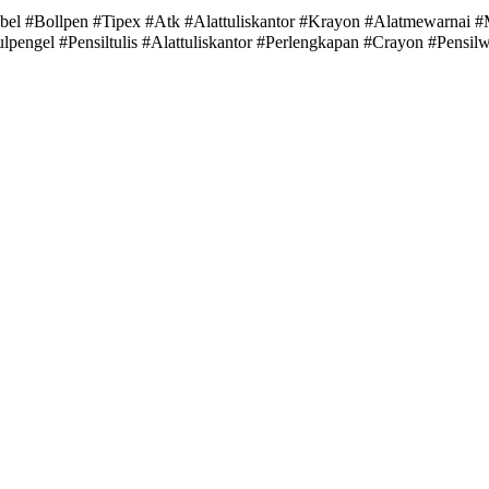
bel #Bollpen #Tipex #Atk #Alattuliskantor #Krayon #Alatmewarnai #
ulpengel #Pensiltulis #Alattuliskantor #Perlengkapan #Crayon #Pensi