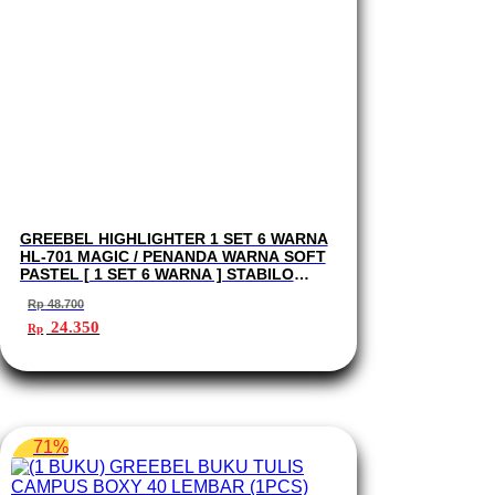
GREEBEL HIGHLIGHTER 1 SET 6 WARNA
HL-701 MAGIC / PENANDA WARNA SOFT
PASTEL [ 1 SET 6 WARNA ] STABILO
PASTEL
Rp
48.700
Harga
Harga
24.350
Rp
aslinya
saat
adalah:
ini
Rp 48.700.
adalah:
Rp 24.350.
71%