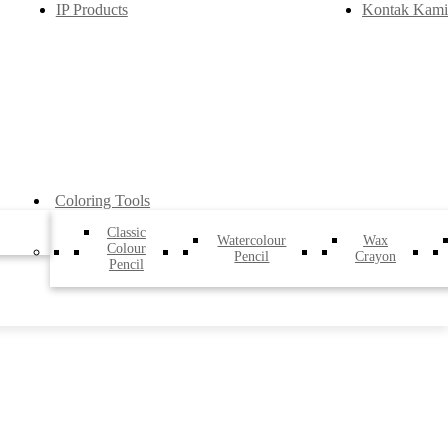
IP Products
Kontak Kami
Coloring Tools
Classic
Watercolour
Wax
Colour
Pencil
Crayon
Pencil