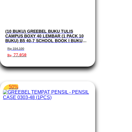
(10 BUKU) GREEBEL BUKU TULIS
CAMPUS BOXY 40 LEMBAR (1 PACK 10
BUKU) B5 40-7 SCHOOL BOOK I BUKU
TULIS GREEBEL
Rp
154.100
Harga
Harga
77.050
Rp
aslinya
saat
adalah:
ini
Rp 154.100.
adalah:
Rp 77.050.
50%