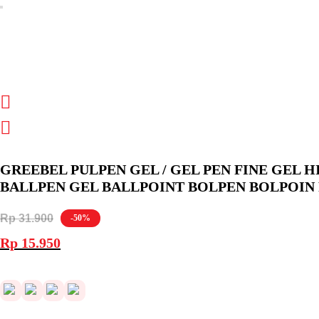
GREEBEL PULPEN GEL / GEL PEN FINE GEL H
BALLPEN GEL BALLPOINT BOLPEN BOLPOIN 
Rp
31.900
-50%
Harga
Harga
Rp
15.950
aslinya
saat
adalah:
ini
Rp 31.900.
adalah:
Rp 15.950.