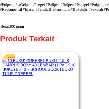
#Pulpengel #Gelpen #Pengel #Ballpen #Bolpen #Penagel #Pulpengree
#Rautanpensil #Eraser #Pensil2B #Pensiltulis #Bukutulis #Sekolah #P
Berat
200 gram
Produk Terkait
50%