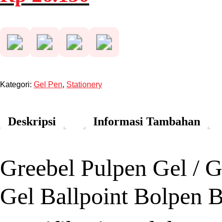
adalah:
ini
Rp 52.300.
adalah:
Rp 26.150.
Kategori:
Gel Pen
,
Stationery
Deskripsi
Informasi Tambahan
Greebel Pulpen Gel / G
Gel Ballpoint Bolpen 