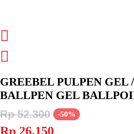
GREEBEL PULPEN GEL / 
BALLPEN GEL BALLPOI
Rp
52.300
-50%
Harga
Harga
Rp
26.150
aslinya
saat