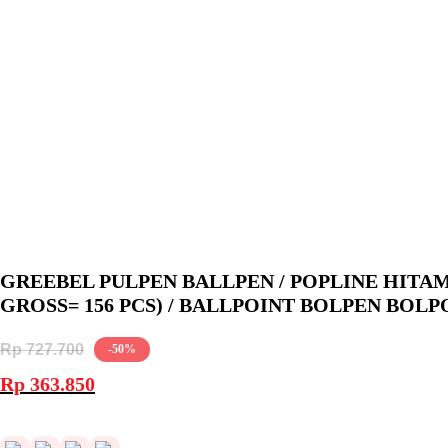
GREEBEL PULPEN BALLPEN / POPLINE HITAM 
GROSS= 156 PCS) / BALLPOINT BOLPEN BOLP
Rp
727.700
-50%
Harga
Harga
Rp
363.850
aslinya
saat
adalah:
ini
Rp 727.700.
adalah: