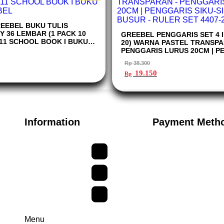
REEBEL BUKU TULIS
 36 LEMBAR (1 PACK 10
GREEBEL PENGGARIS SET 4 IN
-11 SCHOOL BOOK I BUKU
20) WARNA PASTEL TRANSPA
BEL
PENGGARIS LURUS 20CM | P
SIKU-SIKU | BUSUR - RULER S
rga
Rp
38.300
t
Harga
Harga
19.150
Rp
aslinya
saat
lah:
adalah:
ini
66.650.
Rp 38.300.
adalah:
Rp 19.150.
Information
Payment Meth
Menu