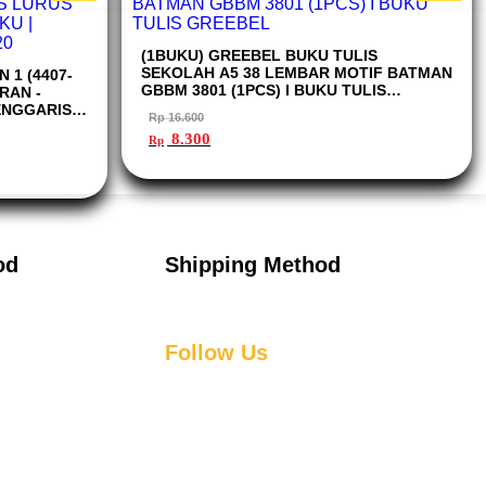
(1BUKU) GREEBEL BUKU TULIS
SEKOLAH A5 38 LEMBAR MOTIF BATMAN
 1 (4407-
GBBM 3801 (1PCS) I BUKU TULIS
RAN -
GREEBEL
ENGGARIS
Rp
16.600
ET 4407-20
Harga
Harga
8.300
Rp
aslinya
saat
adalah:
ini
Rp 16.600.
adalah:
Rp 8.300.
od
Shipping Method
Follow Us