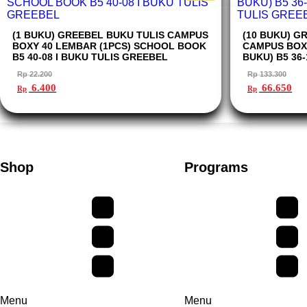
(1 BUKU) GREEBEL BUKU TULIS CAMPUS
(10 BUKU) G
BOXY 40 LEMBAR (1PCS) SCHOOL BOOK
CAMPUS BOXY
B5 40-08 I BUKU TULIS GREEBEL
BUKU) B5 36
TULIS GREE
Rp
22.200
Rp
133.300
Harga
Harga
Harga
Ha
6.400
66.650
Rp
Rp
aslinya
saat
aslinya
saa
adalah:
ini
adalah:
ini
Rp 22.200.
adalah:
Rp 133.300.
ada
Rp 6.400.
Rp 
Shop
Programs
Menu
Menu