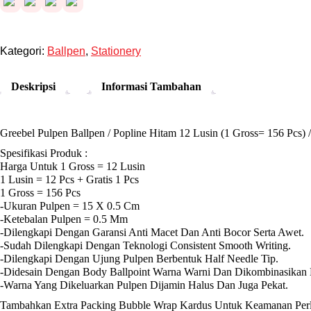
Rp 363.850.
Kategori:
Ballpen
,
Stationery
Deskripsi
Informasi Tambahan
Greebel Pulpen Ballpen / Popline Hitam 12 Lusin (1 Gross= 156 Pcs) 
Spesifikasi Produk :
Harga Untuk 1 Gross = 12 Lusin
1 Lusin = 12 Pcs + Gratis 1 Pcs
1 Gross = 156 Pcs
-Ukuran Pulpen = 15 X 0.5 Cm
-Ketebalan Pulpen = 0.5 Mm
-Dilengkapi Dengan Garansi Anti Macet Dan Anti Bocor Serta Awet.
-Sudah Dilengkapi Dengan Teknologi Consistent Smooth Writing.
-Dilengkapi Dengan Ujung Pulpen Berbentuk Half Needle Tip.
-Didesain Dengan Body Ballpoint Warna Warni Dan Dikombinasikan
-Warna Yang Dikeluarkan Pulpen Dijamin Halus Dan Juga Pekat.
Tambahkan Extra Packing Bubble Wrap Kardus Untuk Keamanan Perli