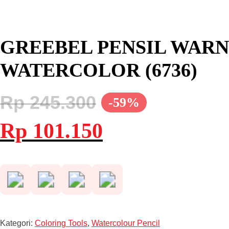
GREEBEL PENSIL WARN
WATERCOLOR (6736)
Rp
245.300
-59%
Harga
Harga
Rp
101.150
aslinya
saat
adalah:
ini
Rp 245.300.
adalah:
Rp 101.150.
Kategori:
Coloring Tools
,
Watercolour Pencil