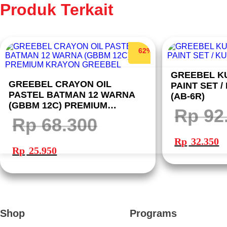
Produk Terkait
62%
GREEBEL K
GREEBEL CRAYON OIL
PAINT SET 
PASTEL BATMAN 12 WARNA
(AB-6R)
(GBBM 12C) PREMIUM
Rp
92
KRAYON GREEBEL
Rp
68.300
Harga
Ha
aslinya
sa
Harga
Harga
Rp
32.350
adalah:
ini
aslinya
saat
Rp 92.700.
ad
Rp
25.950
adalah:
ini
Rp
Rp 68.300.
adalah:
Rp 25.950.
Shop
Programs